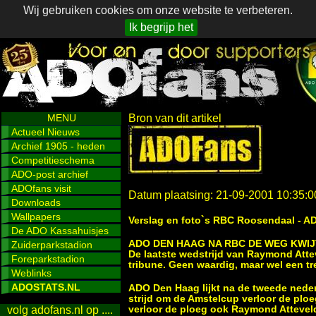
Wij gebruiken cookies om onze website te verbeteren.
Ik begrijp het
MENU
Bron van dit artikel
Actueel Nieuws
Archief 1905 - heden
Competitieschema
ADO-post archief
ADOfans visit
Datum plaatsing: 21-09-2001 10:35:0
Downloads
Wallpapers
Verslag en foto`s RBC Roosendaal - A
De ADO Kassahuisjes
ADO DEN HAAG NA RBC DE WEG KWIJ
Zuiderparkstadion
De laatste wedstrijd van Raymond Atte
Foreparkstadion
tribune. Geen waardig, maar wel een tr
Weblinks
ADOSTATS.NL
ADO Den Haag lijkt na de tweede nederl
strijd om de Amstelcup verloor de plo
verloor de ploeg ook Raymond Attevel
volg adofans.nl op ....