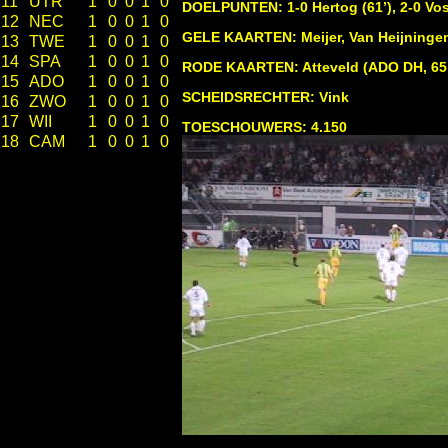
11
UTR
1
0
0
1
0
DOELPUNTEN: 1-0 Hertog (61’), 2-0 Vos 
12
NEC
1
0
0
1
0
GELE KAARTEN: Meijer, Van Heijningen,
13
TWE
1
0
0
1
0
14
SPA
1
0
0
1
0
RODE KAARTEN: Atteveld (ADO DH, 65’
15
ADO
1
0
0
1
0
SCHEIDSRECHTER: Vink
16
ZWO
1
0
0
1
0
17
WII
1
0
0
1
0
TOESCHOUWERS: 4.150
18
CAM
1
0
0
1
0