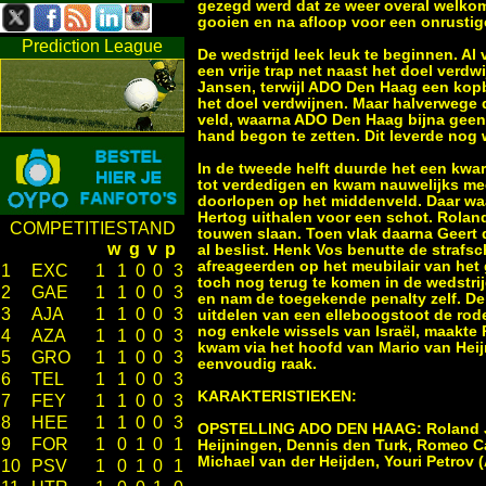
gezegd werd dat ze weer overal welkom
gooien en na afloop voor een onrustige
Prediction League
De wedstrijd leek leuk te beginnen. Al
een vrije trap net naast het doel ver
Jansen, terwijl ADO Den Haag een kopb
het doel verdwijnen. Maar halverwege d
veld, waarna ADO Den Haag bijna geen
hand begon te zetten. Dit leverde nog
In de tweede helft duurde het een kwar
tot verdedigen en kwam nauwelijks meer
doorlopen op het middenveld. Daar wa
Hertog uithalen voor een schot. Rolan
COMPETITIESTAND
touwen slaan. Toen vlak daarna Geert 
w
g
v
p
al beslist. Henk Vos benutte de straf
afreageerden op het meubilair van het
1
EXC
1
1
0
0
3
toch nog terug te komen in de wedstri
2
GAE
1
1
0
0
3
en nam de toegekende penalty zelf. D
3
AJA
1
1
0
0
3
uitdelen van een elleboogstoot de rod
nog enkele wissels van Israël, maakte
4
AZA
1
1
0
0
3
kwam via het hoofd van Mario van Heij
5
GRO
1
1
0
0
3
eenvoudig raak.
6
TEL
1
1
0
0
3
KARAKTERISTIEKEN:
7
FEY
1
1
0
0
3
8
HEE
1
1
0
0
3
OPSTELLING ADO DEN HAAG: Roland Jan
9
FOR
1
0
1
0
1
Heijningen, Dennis den Turk, Romeo Cas
Michael van der Heijden, Youri Petrov 
10
PSV
1
0
1
0
1