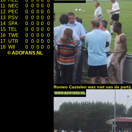
11
NEC
0
0
0
0
0
12
PEC
0
0
0
0
0
13
PSV
0
0
0
0
0
14
SPA
0
0
0
0
0
15
TEL
0
0
0
0
0
16
TWE
0
0
0
0
0
17
UTR
0
0
0
0
0
18
WII
0
0
0
0
0
© ADOFANS.NL
Romeo Castelen was niet van de partij