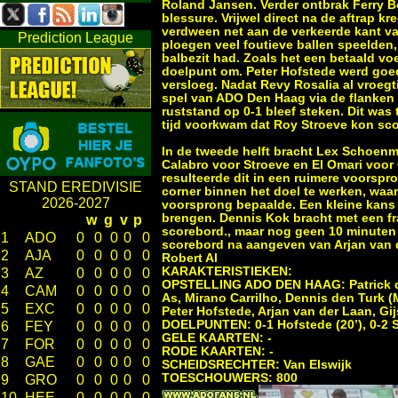
Roland Jansen. Verder ontbrak Ferry
blessure. Vrijwel direct na de aftrap 
verdween net aan de verkeerde kant va
Prediction League
ploegen veel foutieve ballen speelde
balbezit had. Zoals het een betaald v
doelpunt om. Peter Hofstede werd goed
versloeg. Nadat Revy Rosalia al vroegt
spel van ADO Den Haag via de flanken 
ruststand op 0-1 bleef steken. Dit was
tijd voorkwam dat Roy Stroeve kon sco
In de tweede helft bracht Lex Schoenma
Calabro voor Stroeve en El Omari voor
resulteerde dit in een ruimere voorspr
STAND EREDIVISIE
corner binnen het doel te werken, waa
2026-2027
voorsprong bepaalde. Een kleine kans
brengen. Dennis Kok bracht met een fra
w
g
v
p
scorebord., maar nog geen 10 minuten l
1
ADO
0
0
0
0
0
scorebord na aangeven van Arjan van 
2
AJA
0
0
0
0
0
Robert Al
KARAKTERISTIEKEN:
3
AZ
0
0
0
0
0
OPSTELLING ADO DEN HAAG: Patrick de 
4
CAM
0
0
0
0
0
As, Mirano Carrilho, Dennis den Turk (
5
EXC
0
0
0
0
0
Peter Hofstede, Arjan van der Laan, Gi
DOELPUNTEN: 0-1 Hofstede (20’), 0-2 Str
6
FEY
0
0
0
0
0
GELE KAARTEN: -
7
FOR
0
0
0
0
0
RODE KAARTEN: -
8
GAE
0
0
0
0
0
SCHEIDSRECHTER: Van Elswijk
TOESCHOUWERS: 800
9
GRO
0
0
0
0
0
10
HEE
0
0
0
0
0