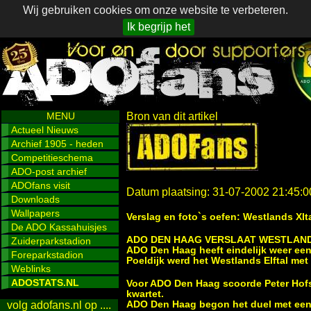
Wij gebruiken cookies om onze website te verbeteren.
Ik begrijp het
MENU
Bron van dit artikel
Actueel Nieuws
Archief 1905 - heden
Competitieschema
ADO-post archief
ADOfans visit
Datum plaatsing: 31-07-2002 21:45:0
Downloads
Wallpapers
Verslag en foto`s oefen: Westlands XIt
De ADO Kassahuisjes
ADO DEN HAAG VERSLAAT WESTLAN
Zuiderparkstadion
ADO Den Haag heeft eindelijk weer een 
Foreparkstadion
Poeldijk werd het Westlands Elftal met
Weblinks
ADOSTATS.NL
Voor ADO Den Haag scoorde Peter Hofs
kwartet.
ADO Den Haag begon het duel met een o
volg adofans.nl op ....