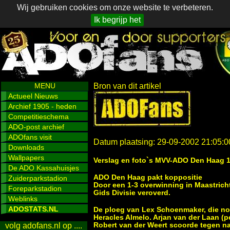
Wij gebruiken cookies om onze website te verbeteren.
Ik begrijp het
MENU
Bron van dit artikel
Actueel Nieuws
Archief 1905 - heden
Competitieschema
ADO-post archief
ADOfans visit
Datum plaatsing: 29-09-2002 21:05:0
Downloads
Wallpapers
Verslag en foto`s MVV-ADO Den Haag 1
De ADO Kassahuisjes
ADO Den Haag pakt koppositie
Zuiderparkstadion
Door een 1-3 overwinning in Maastric
Foreparkstadion
Gids Divisie veroverd.
Weblinks
ADOSTATS.NL
De ploeg van Lex Schoenmaker, die no
Heracles Almelo. Arjan van der Laan (
Robert van der Weert scoorde tegen 
volg adofans.nl op ....