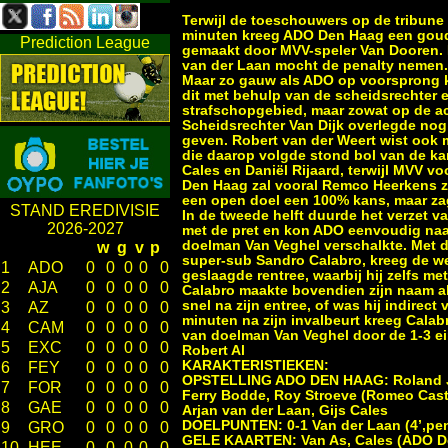
Terwijl de toeschouwers op de tribune 
minuten kreeg ADO Den Haag een goude
Prediction League
gemaakt door MVV-speler Van Dooren. H
van der Laan mocht de penalty nemen. D
Maar zo gauw als ADO op voorsprong 
dit met behulp van de scheidsrechter e
strafschopgebied, maar zowat op de ach
Scheidsrechter Van Dijk overlegde nog
geven. Robert van der Weert wist ook m
die daarop volgde stond bol van de kan
Cales en Daniël Rijaard, terwijl MVV 
Den Haag zal vooral Remco Heerkens zi
een open doel een 100% kans, maar zag
STAND EREDIVISIE
In de tweede helft duurde het verzet 
2026-2027
met de pret en kon ADO eenvoudig naa
doelman Van Veghel verschalkte. Met 
w
g
v
p
super-sub Sandro Calabro, kreeg de we
1
ADO
0
0
0
0
0
geslaagde rentree, waarbij hij zelfs met
2
AJA
0
0
0
0
0
Calabro maakte bovendien zijn naam als 
snel na zijn entree, of was hij indirec
3
AZ
0
0
0
0
0
minuten na zijn invalbeurt kreeg Calab
4
CAM
0
0
0
0
0
van doelman Van Veghel door de 1-3 ei
5
EXC
0
0
0
0
0
Robert Al
KARAKTERISTIEKEN:
6
FEY
0
0
0
0
0
OPSTELLING ADO DEN HAAG: Roland Janse
7
FOR
0
0
0
0
0
Ferry Bodde, Roy Stroeve (Romeo Caste
8
GAE
0
0
0
0
0
Arjan van der Laan, Gijs Cales
DOELPUNTEN: 0-1 Van der Laan (4’,pen),
9
GRO
0
0
0
0
0
GELE KAARTEN: Van As, Cales (ADO Den
10
HEE
0
0
0
0
0