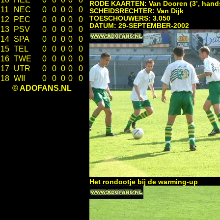
RODE KAARTEN: Van Dooren (3’, hands
11
NEC
0
0
0
0
0
SCHEIDSRECHTER: Van Dijk
TOESCHOUWERS: 3.050
12
PEC
0
0
0
0
0
DATUM: 29-SEPTEMBER-2002
13
PSV
0
0
0
0
0
14
SPA
0
0
0
0
0
15
TEL
0
0
0
0
0
16
TWE
0
0
0
0
0
17
UTR
0
0
0
0
0
18
WII
0
0
0
0
0
© ADOFANS.NL
Het rondootje bij de warming-up