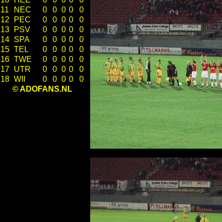
11
NEC
0
0
0
0
0
12
PEC
0
0
0
0
0
13
PSV
0
0
0
0
0
14
SPA
0
0
0
0
0
15
TEL
0
0
0
0
0
16
TWE
0
0
0
0
0
17
UTR
0
0
0
0
0
18
WII
0
0
0
0
0
© ADOFANS.NL