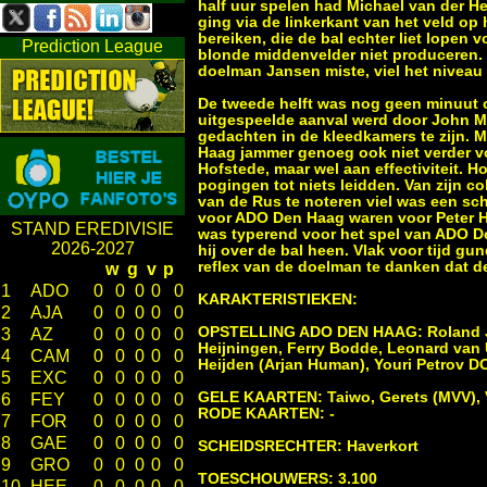
half uur spelen had Michael van der 
ging via de linkerkant van het veld op 
bereiken, die de bal echter liet lopen
Prediction League
blonde middenvelder niet produceren. 
doelman Jansen miste, viel het niveau 
De tweede helft was nog geen minuut ou
uitgespeelde aanval werd door John M
gedachten in de kleedkamers te zijn. 
Haag jammer genoeg ook niet verder voo
Hofstede, maar wel aan effectiviteit. Ho
pogingen tot niets leidden. Van zijn co
van de Rus te noteren viel was een s
voor ADO Den Haag waren voor Peter Ho
STAND EREDIVISIE
was typerend voor het spel van ADO Den
2026-2027
hij over de bal heen. Vlak voor tijd 
reflex van de doelman te danken dat d
w
g
v
p
1
ADO
0
0
0
0
0
KARAKTERISTIEKEN:
2
AJA
0
0
0
0
0
OPSTELLING ADO DEN HAAG: Roland Jans
3
AZ
0
0
0
0
0
Heijningen, Ferry Bodde, Leonard van U
4
CAM
0
0
0
0
0
Heijden (Arjan Human), Youri Petrov 
5
EXC
0
0
0
0
0
GELE KAARTEN: Taiwo, Gerets (MVV), V
6
FEY
0
0
0
0
0
RODE KAARTEN: -
7
FOR
0
0
0
0
0
8
GAE
0
0
0
0
0
SCHEIDSRECHTER: Haverkort
9
GRO
0
0
0
0
0
TOESCHOUWERS: 3.100
10
HEE
0
0
0
0
0