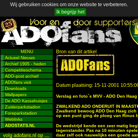
Wij gebruiken cookies om onze website te verbeteren.
Ik begrijp het
MENU
Bron van dit artikel
Actueel Nieuws
Archief 1905 - heden
Competitieschema
ADO-post archief
ADOfans visit
Datum plaatsing: 15-11-2001 10:55:0
Downloads
Wallpapers
Verslag en foto`s MVV - ADO Den Haag
De ADO Kassahuisjes
ZWALKEND ADO ONDERUIT IN MAAST
Zuiderparkstadion
Zwalkend bewoog ADO Den Haag zich o
Foreparkstadion
op een punt ging de ploeg van Rinus Is
Weblinks
ADOSTATS.NL
De wedstrijd kende een zeer matig begi
tegenstander. Pas na 10 minuten spel
daar zelf ook nauwelijks een goede aa
volg adofans.nl op ....