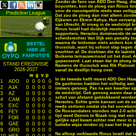
Zonder de fans van ADO Den Haag, die
boycotten, kon de ploeg van Rinus Israë
voor de nacompetitie reeds was veiligg
Prediction League
Dat zou de ploeg dan niet alleen zond
Eijkeren en Ekrem Kahya. Hun vervange
van Utrecht. Al vroeg in de wedstrijd
Rinus Israël had duidelijk moeite met 
supporters. Heracles domineerde de we
scheidsrechter Van Dijk een penalty t
waarna de leidsman niets anders kon d
thuisclub, want hij schoot slap tegen
vruchten af. De doelman die de laatste
Buikema ternauwernood uit het doel. 
gepasseerd. Laat staan dat de ploeg d
STAND EREDIVISIE
Namens de thuisclub was Rik Platvoet 
2026-2027
vanaf de doellijn hoog over.
w
g
v
p
In de tweede helft moest ADO Den Haag
1
ADO
0
0
0
0
0
De gastheren hadden het volledig aan 
2
AJA
0
0
0
0
0
immers genoeg. Pas na een kwartier s
de wedstrijd. Gek genoeg waren daar e
3
AZ
0
0
0
0
0
schot van afstand geblokkeerd worden
4
CAM
0
0
0
0
0
Heracles. Echte grote kansen om de sc
5
EXC
0
0
0
0
0
reeds verloren omdat via het scorebo
De Roosendalers stonden met 2-0 acht
6
FEY
0
0
0
0
0
tijd werd Dennis te Braak nog met een
7
FOR
0
0
0
0
0
gelijke spel kwam echter niet meer in
8
GAE
0
0
0
0
0
ludieke wijze renden zij naar het lege
9
GRO
0
0
0
0
0
Na afloop verklaarde Rinus Israël dat
10
HEE
0
0
0
0
0