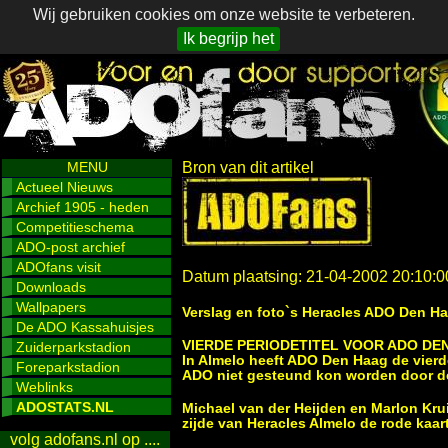
Wij gebruiken cookies om onze website te verbeteren.
Ik begrijp het
MENU
Bron van dit artikel
Actueel Nieuws
Archief 1905 - heden
Competitieschema
ADO-post archief
ADOfans visit
Datum plaatsing: 21-04-2002 20:10:0
Downloads
Wallpapers
Verslag en foto`s Heracles ADO Den Ha
De ADO Kassahuisjes
VIERDE PERIODETITEL VOOR ADO DE
Zuiderparkstadion
In Almelo heeft ADO Den Haag de vierde 
Foreparkstadion
ADO niet gesteund kon worden door de 
Weblinks
ADOSTATS.NL
Michael van der Heijden en Marlon Kru
zijde van Heracles Almelo de rode kaart
volg adofans.nl op ....