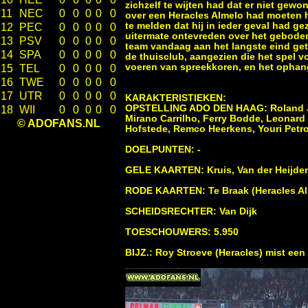
zichzelf te wijten had dat er niet gew
11
NEC
0
0
0
0
0
over een Heracles Almelo had moeten h
te melden dat hij in ieder geval had ge
12
PEC
0
0
0
0
0
uitermate ontevreden over het geboden s
13
PSV
0
0
0
0
0
team vandaag aan het langste eind get
14
SPA
0
0
0
0
0
de thuisclub, aangezien die het spel 
voeren van spreekkoren, en het opha
15
TEL
0
0
0
0
0
16
TWE
0
0
0
0
0
17
UTR
0
0
0
0
0
KARAKTERISTIEKEN:
OPSTELLING ADO DEN HAAG: Roland Jans
18
WII
0
0
0
0
0
Mirano Carrilho, Ferry Bodde, Leonard 
© ADOFANS.NL
Hofstede, Remco Heerkens, Youri Petr
DOELPUNTEN: -
GELE KAARTEN: Kruis, Van der Heijde
RODE KAARTEN: Te Braak (Heracles Alm
SCHEIDSRECHTER: Van Dijk
TOESCHOUWERS: 5.950
BIJZ.: Roy Stroeve (Heracles) mist een