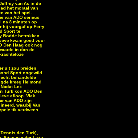
effrey van As in de
had het moraal van
e van het spel.
sie van ADO serieus
al na 8 minuten op
 hij voorgaf op Ferry
d Sport te
ry Bodde betrokken
troeve kwam goed voor
DO Den Haag ook nog
 waarde in dan de
 krachteloze
r uit zou breiden.
lmond Sport ongewild
slecht behandelde
volgde kreeg Helmond
 Nadat Lex
den Turk kon ADO Den
ieve afloop. Vlak
er van ADO zijn
ineerd, waarbij Van
mpele tik verdween
(Dennis den Turk),
, Arjan van der Laan