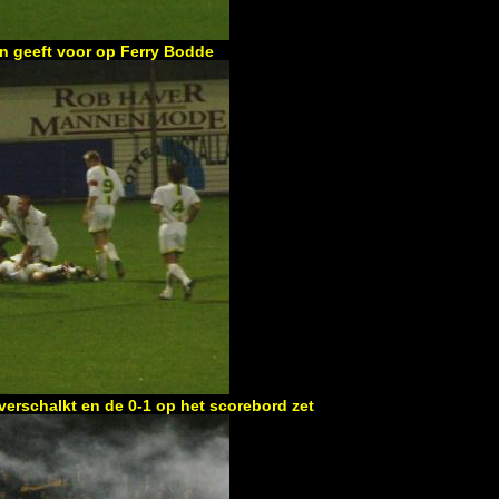
 en geeft voor op Ferry Bodde
erschalkt en de 0-1 op het scorebord zet