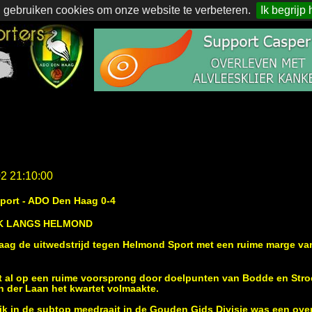
 gebruiken cookies om onze website te verbeteren.
Ik begrijp 
02 21:10:00
Sport - ADO Den Haag 0-4
K LANGS HELMOND
ag de uitwedstrijd tegen Helmond Sport met een ruime marge va
t al op een ruime voorsprong door doelpunten van Bodde en Stro
 der Laan het kwartet volmaakte.
jk in de subtop meedraait in de Gouden Gids Divisie was een ov