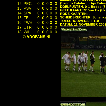
(Sandro Calabro), Gijs Cales
12
PEC
0
0
0
0
0
DOELPUNTEN: 0-1 Bodde (8’), 
13
PSV
0
0
0
0
0
GELE KAARTEN: Van Es (Hel
14
SPA
0
0
0
0
0
RODE KAARTEN: -
SCHEIDSRECHTER: Schenke
15
TEL
0
0
0
0
0
TOESCHOUWERS: 3.110
16
TWE
0
0
0
0
0
DATUM: 11-NOVEMBER-200
17
UTR
0
0
0
0
0
18
WII
0
0
0
0
0
© ADOFANS.NL