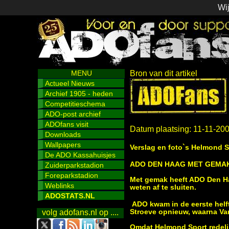
Wij
MENU
Bron van dit artikel
Actueel Nieuws
Archief 1905 - heden
Competitieschema
ADO-post archief
ADOfans visit
Datum plaatsing: 11-11-20
Downloads
Wallpapers
Verslag en foto`s Helmond 
De ADO Kassahuisjes
ADO DEN HAAG MET GEMA
Zuiderparkstadion
Foreparkstadion
Met gemak heeft ADO Den Ha
Weblinks
weten af te sluiten.
ADOSTATS.NL
ADO kwam in de eerste helf
Stroeve opnieuw, waarna Van
volg adofans.nl op ....
Omdat Helmond Sport redeli