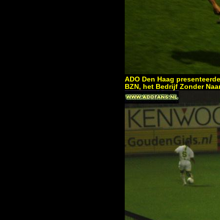
ADO Den Haag presenteerde 
BZN, het Bedrijf Zonder Na