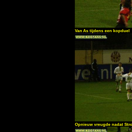
Van As tijdens een kopduel
Opnieuw vreugde nadat Stroe