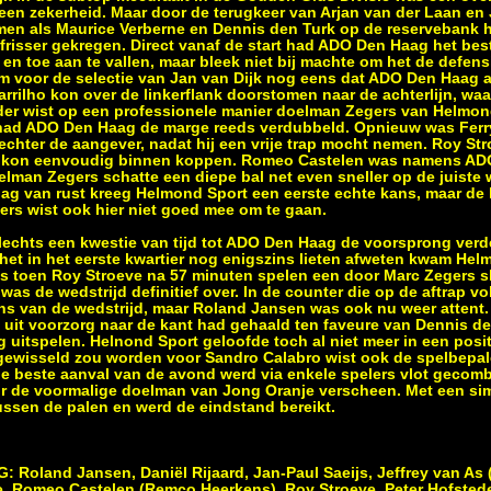
en zekerheid. Maar door de terugkeer van Arjan van der Laan en J
men als Maurice Verberne en Dennis den Turk op de reservebank 
risser gekregen. Direct vanaf de start had ADO Den Haag het best
en toe aan te vallen, maar bleek niet bij machte om het de defen
am voor de selectie van Jan van Dijk nog eens dat ADO Den Haag 
rilho kon over de linkerflank doorstomen naar de achterlijn, waar
er wist op een professionele manier doelman Zegers van Helmon
er had ADO Den Haag de marge reeds verdubbeld. Opnieuw was Fer
j echter de aangever, nadat hij een vrije trap mocht nemen. Roy S
 en kon eenvoudig binnen koppen. Romeo Castelen was namens A
doelman Zegers schatte een diepe bal net even sneller op de juiste
slag van rust kreeg Helmond Sport een eerste echte kans, maar de
ers wist ook hier niet goed mee om te gaan.
slechts een kwestie van tijd tot ADO Den Haag de voorsprong verde
et in het eerste kwartier nog enigszins lieten afweten kwam He
Pas toen Roy Stroeve na 57 minuten spelen een door Marc Zegers 
 was de wedstrijd definitief over. In de counter die op de aftrap 
ns van de wedstrijd, maar Roland Jansen was ook nu weer attent.
 uit voorzorg naar de kant had gehaald ten faveure van Dennis 
 uitspelen. Helnond Sport geloofde toch al niet meer in een posit
gewisseld zou worden voor Sandro Calabro wist ook de spelbepal
de beste aanval van de avond werd via enkele spelers vlot gecomb
voor de voormalige doelman van Jong Oranje verscheen. Met een si
tussen de palen en werd de eindstand bereikt.
oland Jansen, Daniël Rijaard, Jan-Paul Saeijs, Jeffrey van As 
e, Romeo Castelen (Remco Heerkens), Roy Stroeve, Peter Hofstede