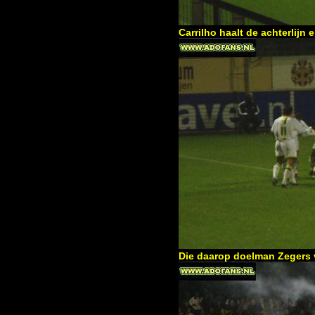
Carrilho haalt de achterlijn
Die daarop doelman Zegers v