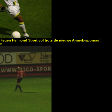
tegen Helmond Sport vol trots de nieuwe A-merk-sponsor:
am