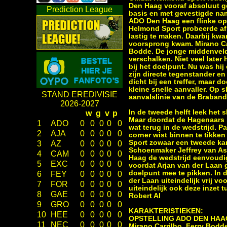
Den Haag vooraf absoluut ge
Prediction League
basis en met gevestigde na
ADO Den Haag een flinke opf
Helmond Sport probeerde af 
lastig te maken. Daarbij kw
voorsprong kwam. Mirano Car
Bodde. De jonge middenveld
verschalken. Niet veel lat
bij het doelpunt. Nu was hi
zijn directe tegenstander
dicht bij een treffer, maar 
kleine snelle aanvaller. Op 
STAND EREDIVISIE
aanvalslinie van de Braband
2026-2027
In de tweede helft leek het 
w
g
v
p
Maar doordat de Hagenaars h
1
ADO
0
0
0
0
0
wat terug in de wedstrijd. 
2
AJA
0
0
0
0
0
corner wist binnen te tikken
Sport zowaar een tweede ka
3
AZ
0
0
0
0
0
Schoenmaker Jeffrey van As
4
CAM
0
0
0
0
0
Haag de wedstrijd eenvoudig
5
EXC
0
0
0
0
0
voordat Arjan van der Laan 
doelpunt mee te pikken. In 
6
FEY
0
0
0
0
0
der Laan uiteindelijk vrij 
7
FOR
0
0
0
0
0
uiteindelijk ook deze inzet 
8
GAE
0
0
0
0
0
Robert Al
9
GRO
0
0
0
0
0
KARAKTERISTIEKEN:
10
HEE
0
0
0
0
0
OPSTELLING ADO DEN HAAG: R
11
NEC
0
0
0
0
0
Mirano Carrilho, Ferry Bodd