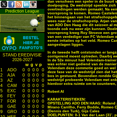
dan verscheen een speler in de buurt va
doelpoging. De wedstrijd speelde zich
overtredingen werden gemaakt. Na een
Prediction League
voorsprong te komen. Romeo Castelen g
het binnengaan van het strafschopgebi
wees naar de strafschopstip. Arjan va
van ADO Den Haag die dit seizoen al m
toonde ook nu weer zijn kunnen. Doel
voorsprong kreeg Roy Stroeve een grot
van een verdediger van FC Volendam on
eerste irritaties op het veld. Romeo C
aangeslagen liggen.
In de tweede helft ontstonden er langz
STAND EREDIVISIE
corrigerend moest optreden. Daarbij we
2026-2027
In de 52e minuut had Volendam-trainer
was echter niet gediend van de manie
w
g
v
p
Volendam deze commotie goed en wel t
1
ADO
0
0
0
0
0
deze fase van de wedstrijd zien dat he
2
AJA
0
0
0
0
0
bos in gestuurd. Bovendien rondde Gij
wedstrijd probeerde Volendam met enk
3
AZ
0
0
0
0
0
hierdoor extra ruimte om te counteren, 
4
CAM
0
0
0
0
0
5
EXC
0
0
0
0
0
Robert Al
6
FEY
0
0
0
0
0
KARAKTERISTIEKEN:
7
FOR
0
0
0
0
0
OPSTELLING ADO DEN HAAG: Roland Jans
8
GAE
0
0
0
0
0
Mirano Carrilho, Ferry Bodde, Romeo C
(Dennis den Turk), Gijs Cales
9
GRO
0
0
0
0
0
DOELPUNTEN: 0-1 Van der Laan (31’, pen
10
HEE
0
0
0
0
0