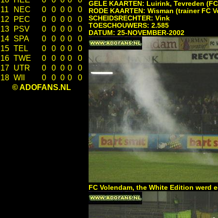
GELE KAARTEN: Luirink, Tevreden (FC 
11
NEC
0
0
0
0
0
RODE KAARTEN: Wisman (trainer FC Vo
SCHEIDSRECHTER: Vink
12
PEC
0
0
0
0
0
TOESCHOUWERS: 2.585
13
PSV
0
0
0
0
0
DATUM: 25-NOVEMBER-2002
14
SPA
0
0
0
0
0
15
TEL
0
0
0
0
0
16
TWE
0
0
0
0
0
17
UTR
0
0
0
0
0
18
WII
0
0
0
0
0
© ADOFANS.NL
FC Volendam, the White Edition werd 