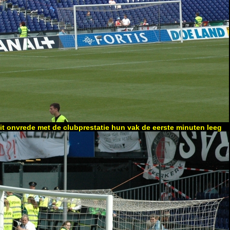
it onvrede met de clubprestatie hun vak de eerste minuten leeg