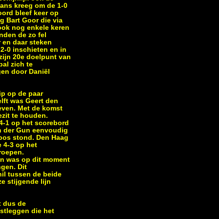
kans kreeg om de 1-0
ord bleef keer op
g Bart Goor die via
ook nog enkele keren
nden de zo fel
r en daar steken
2-0 inschieten en in
zijn 20e doelpunt van
bal zich te
gen door Daniël
ip op de paar
lft was Geert den
even. Met de komst
ezit te houden.
4-1 op het scorebord
an der Gun eenvoudig
abos stond. Den Haag
 4-3 op het
roepen.
zen was op dit moment
ngen. Dit
il tussen de beide
e stijgende lijn
t dus de
stleggen die het