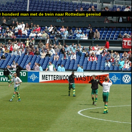
ar honderd man met de trein naar Rottedam gereisd