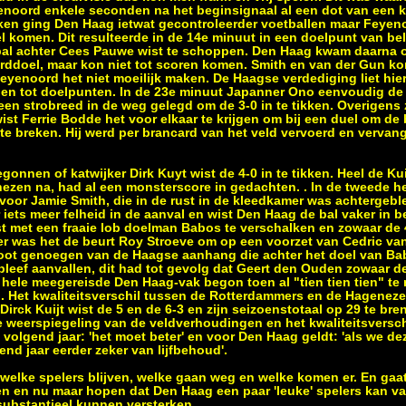
yenoord enkele seconden na het beginsignaal al een dot van een 
ken ging Den Haag ietwat gecontroleerder voetballen maar Feyeno
l komen. Dit resulteerde in de 14e minuut in een doelpunt van bel
 bal achter Cees Pauwe wist te schoppen. Den Haag kwam daarna 
rddoel, maar kon niet tot scoren komen. Smith en van der Gun ko
eyenoord het niet moeilijk maken. De Haagse verdediging liet hie
den tot doelpunten. In de 23e minuut Japanner Ono eenvoudig de 
en strobreed in de weg gelegd om de 3-0 in te tikken. Overigens 
ist Ferrie Bodde het voor elkaar te krijgen om bij een duel om de 
 te breken. Hij werd per brancard van het veld vervoerd en vervan
onnen of katwijker Dirk Kuyt wist de 4-0 in te tikken. Heel de Ku
en na, had al een monsterscore in gedachten. . In de tweede he
oor Jamie Smith, die in de rust in de kleedkamer was achtergebl
ets meer felheid in de aanval en wist Den Haag de bal vaker in b
t met een fraaie lob doelman Babos te verschalken en zowaar de 
ter was het de beurt Roy Stroeve om op een voorzet van Cedric v
t groot genoegen van de Haagse aanhang die achter het doel van B
leef aanvallen, dit had tot gevolg dat Geert den Ouden zowaar de
hele meegereisde Den Haag-vak begon toen al "tien tien tien" te 
jn. Het kwaliteitsverschil tussen de Rotterdammers en de Hagene
irck Kuijt wist de 5 en de 6-3 en zijn seizoenstotaal op 29 te bre
 weerspiegeling van de veldverhoudingen en het kwaliteitsversch
volgend jaar: 'het moet beter' en voor Den Haag geldt: 'als we dez
end jaar eerder zeker van lijfbehoud'.
g welke spelers blijven, welke gaan weg en welke komen er. En gaa
en en nu maar hopen dat Den Haag een paar 'leuke' spelers kan va
substantieel kunnen versterken.