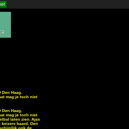
het
O Den Haag.
aat mag je toch niet
O Den Haag.
aat mag je toch niet
tbal laten zien. Ajax
 keizers baard. Den
schijnlijk ook de