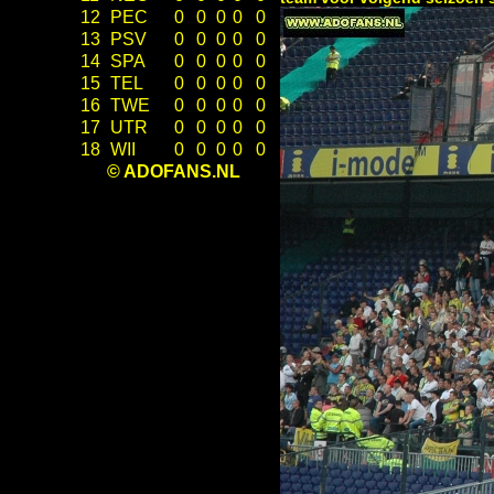
12
PEC
0
0
0
0
0
13
PSV
0
0
0
0
0
14
SPA
0
0
0
0
0
15
TEL
0
0
0
0
0
16
TWE
0
0
0
0
0
17
UTR
0
0
0
0
0
18
WII
0
0
0
0
0
© ADOFANS.NL