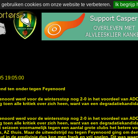
 gebruiken cookies om onze website te verbeteren.
Ik begrijp 
05 19:05:00
dend ten onder tegen Feyenoord
yenoord werd voor de wintersstop nog 2-0 in het voordeel van AD
g toen alle kritiek over zich heen, want van een degradatiekandid
yenoord werd voor de wintersstop nog 2-0 in het voordeel van AD
g toen alle kritiek over zich heen, want van een degradatiekandid
t seizoen voornamelijk tegen een aantal grote clubs het betere voe
is, AZ thuis. Maar de uitwedstrijd nu tegen Feyenoord ging om den
d in de eredivisie dus kon men frank en vrij spelen. Dit was waar