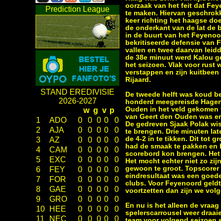
oorzaak van het feit dat Fe
Prediction League
te maken. Hiervan geschrok
keer richting het haagse doe
de onderkant van de lat de
in de buurt van het Feyenoo
bekritiseerde defensie van F
vallen en twee daarvan leid
de 38e minuut werd Kalou ge
het seizoen. Vlak voor rust w
verstappen en zijn kuitbeen
Rijaard.
STAND EREDIVISIE
De tweede helft was koud beg
2026-2027
honderd meegereisde Hagenez
Ouden in het veld gekomen v
w
g
v
p
van Geert den Ouden was er i
1
ADO
0
0
0
0
0
De gedreven Sjaak Polak wis
2
AJA
0
0
0
0
0
te brengen. Drie minuten la
de 4-2 in te tikken. Dit to
3
AZ
0
0
0
0
0
had de smaak te pakken en b
4
CAM
0
0
0
0
0
scorebord kon brengen. Het 
5
EXC
0
0
0
0
0
Het mocht echter niet zo zi
gewoon te groot. Topscorer D
6
FEY
0
0
0
0
0
eindresultaat was een goede
7
FOR
0
0
0
0
0
clubs. Voor Feyenoord geldt 
8
GAE
0
0
0
0
0
voortzetten dan zijn we volg
9
GRO
0
0
0
0
0
En nu is het alleen de vraa
10
HEE
0
0
0
0
0
spelerscarrousel weer draai
11
NEC
0
0
0
0
0
team voor volgend seizoen 