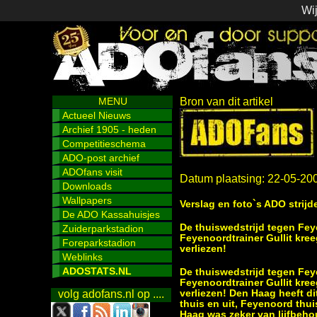
Wij
MENU
Bron van dit artikel
Actueel Nieuws
Archief 1905 - heden
Competitieschema
ADO-post archief
ADOfans visit
Datum plaatsing: 22-05-20
Downloads
Wallpapers
Verslag en foto`s ADO strij
De ADO Kassahuisjes
De thuiswedstrijd tegen Fe
Zuiderparkstadion
Feyenoordtrainer Gullit kree
Foreparkstadion
verliezen!
Weblinks
ADOSTATS.NL
De thuiswedstrijd tegen Fe
Feyenoordtrainer Gullit kree
verliezen! Den Haag heeft di
volg adofans.nl op ....
thuis en uit, Feyenoord thu
Haag was zeker van lijfbehou