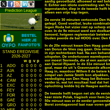
aardig gevoetbald, alhoewel er wel be
II. Echter een idiote overtreding van Y
tegenstander, diep in de tweede helft
Prediction League
alleen een vrije trap tegen.
De eerste 30 minuten vertoonde Den H
gelegd. Goed voetbal, leuke combinati
tegen Roda het vizier niet op scherp s
over. In de 9e minuut werd een doelka
beroerd, hetgeen reglementair betekent
Ouden peerde de bal HOOG over. Den H
In de 20e minuut kwam Den Haag goed we
van Dorus de Vries zag gaan. Drie min
STAND EREDIVISIE
in zijn rechterbeen had. Na een behand
2026-2027
uitspelen. De ondertussen warmlopende
uur moest Savreeda, die al een aantal 
w
g
v
p
aan Daniel Rijaard. In de 31e minuut 
1
ADO
0
0
0
0
0
goal, maar de uit 's Gravenzande afkom
2
AJA
0
0
0
0
0
Haag in, waardoor Willem II de betere 
simpel van Jamie Smith kon afpakken, d
3
AZ
0
0
0
0
0
verdediging van Den Haag liet Bobson 
4
CAM
0
0
0
0
0
verder in, wat tot resultaat had dat het
5
EXC
0
0
0
0
0
opluchting leidde bij de Haagse aanha
6
FEY
0
0
0
0
0
De tweede helft begon net als de eerst
7
FOR
0
0
0
0
0
keer miste Polak, tragisch voor hem (wa
8
GAE
0
0
0
0
0
50e minuut was er de eerder genoemde 
Borst zondagavond laat naar voren ge
9
GRO
0
0
0
0
0
10
HEE
0
0
0
0
0