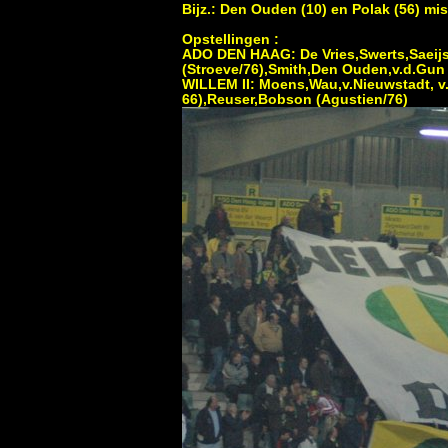
Bijz.: Den Ouden (10) en Polak (56) m
Opstellingen :
ADO DEN HAAG: De Vries,Swerts,Saeijs,
(Stroeve/76),Smith,Den Ouden,v.d.Gun
WILLEM II: Moens,Wau,v.Nieuwstadt, v.
66),Reuser,Bobson (Agustien/76)