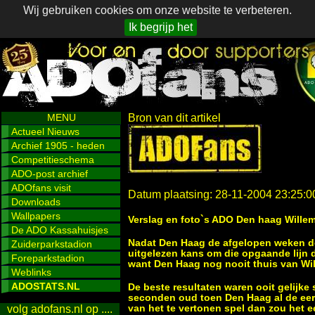
Wij gebruiken cookies om onze website te verbeteren.
Ik begrijp het
MENU
Bron van dit artikel
Actueel Nieuws
Archief 1905 - heden
Competitieschema
ADO-post archief
ADOfans visit
Datum plaatsing: 28-11-2004 23:25:0
Downloads
Wallpapers
Verslag en foto`s ADO Den haag Wille
De ADO Kassahuisjes
Nadat Den Haag de afgelopen weken de 
Zuiderparkstadion
uitgelezen kans om die opgaande lijn d
Foreparkstadion
want Den Haag nog nooit thuis van Wil
Weblinks
ADOSTATS.NL
De beste resultaten waren ooit gelijke 
seconden oud toen Den Haag al de eers
van het te vertonen spel dan zou het e
volg adofans.nl op ....