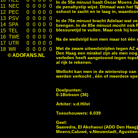
In de 55e minuut haalt Oscar Moens Ja
11
NEC
0
0
0
0
0
de penaltystip wijst. Ditmaal was het 
schoot te zacht en te laag in, waardoo
12
PEC
0
0
0
0
0
13
PSV
0
0
0
0
0
In de 76e minuut bracht Adelaar wat ve
14
SPA
0
0
0
0
0
brengen. In de 85e minuut mocht ook P
blessuretijd te vullen. Maar ook hij ko
15
TEL
0
0
0
0
0
16
TWE
0
0
0
0
0
Na de wedstrijd kon men maar tot één
17
UTR
0
0
0
0
0
Met de zware uitwedstrijden tegen AZ 
18
WII
0
0
0
0
0
Den Haag een mirakel zijn als men nog
© ADOFANS.NL
verleden heeft aangetoond tegen topcl
al rijk te rekenen.
Wellicht kan men in de winterstop van
werden verkocht , één of meerdere spel
Doelpunten:
0-1Bobson (36)
Arbiter: v.d.Hilst
Toeschouwers: 6.039
Geel:
Saavedra, El Akchaoui (ADO Den Haag
Moens,Caluwé, v.Nieuwstadt, Agustien,