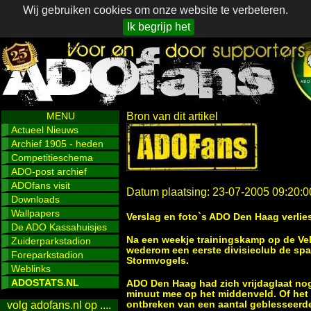
Wij gebruiken cookies om onze website te verbeteren.
Ik begrijp het
MENU
Bron van dit artikel
Actueel Nieuws
Archief 1905 - heden
Competitieschema
ADO-post archief
ADOfans visit
Datum plaatsing: 23-07-2005 09:20:0
Downloads
Wallpapers
Verslag en foto`s ADO Den Haag verlie
De ADO Kassahuisjes
Na een weekje trainingskamp op de V
Zuiderparkstadion
wederom een eerste divisieclub de spa
Foreparkstadion
Stormvogels.
Weblinks
ADOSTATS.NL
ADO Den Haag had zich vrijdaglaat nog
minuut mee op het middenveld. Of het n
ontbreken van een aantal geblesseerd
volg adofans.nl op ....