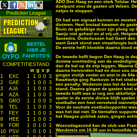
ADO Den Haag en een sterk Telstar. Het
doelpunt voor de gasten uit Velsen. De
netjes te stoppen.
Prediction League
Dit had een signaal kunnen en moeten 
dicteren. Heel brutaal kwamen de gaste
Bruin de gelukkige door zijn ploeg op 
Saeijs niet geheel en al vrij-uit. Het
Saveedra. Ondertussen had Geert den O
want Geert stond een straatlengte buit
De eerste helft bloedde daarna dood e
De tweede helft begon Den Haag in deze
domme overtreding van de verdediging
COMPETITIESTAND
dan de bal op de stip leggen. Waarna G
w
g
v
p
daarna hervonden had en door zou sto
gingen vrolijk verder en wist in de 6
1
EXC
1
1
0
0
3
Kwartiertje ging Rankovic in het straf
2
GAE
1
1
0
0
3
een penalty. Wederom was het de beur
3
AJA
1
1
0
0
3
stand. Daarna gingen de gasten koel v
tweede helft was er nog een akkefietje
4
AZA
1
1
0
0
3
speler in de eerste divisie blijft spele
5
GRO
1
1
0
0
3
voetballer een heel vervelend mannetje
6
TEL
1
1
0
0
3
Voor de neutrale voetbalsupporter was
was het dat niet. De tientallen suppo
7
FEY
1
1
0
0
3
het Haagse publiek zaten, gingen echt
8
HEE
1
1
0
0
3
9
FOR
1
0
1
0
1
Woensdagavond kan de club van Frans
Wanderers om 19.30 uur in hetzelfde th
10
PSV
1
0
1
0
1