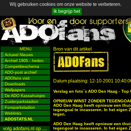
Wij gebruiken cookies om onze website te verbeteren.
Ik begrijp het
MENU
Bron van dit artikel
Actueel Nieuws
Archief 1905 - heden
Competitieschema
ADO-post archief
ADOfans visit
Datum plaatsing: 12-10-2001 10:40:0
Downloads
Wallpapers
Verslag en foto`s ADO Den Haag - Top 
De ADO Kassahuisjes
OPNIEUW WINST ZONDER TEGENGOA
Zuiderparkstadion
ADO Den Haag heeft opnieuw een thuis
Foreparkstadion
tegengoal te incasseren. In het eigen
Weblinks
tegen.
ADOSTATS.NL
ADO Den Haag heeft opnieuw een thuis
tegengoal te incasseren. In het eigen
volg adofans.nl op ....