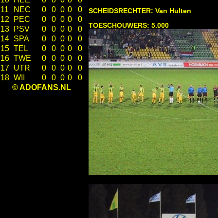
11
NEC
0
0
0
0
0
SCHEIDSRECHTER: Van Hulten
12
PEC
0
0
0
0
0
TOESCHOUWERS: 5.000
13
PSV
0
0
0
0
0
14
SPA
0
0
0
0
0
15
TEL
0
0
0
0
0
16
TWE
0
0
0
0
0
17
UTR
0
0
0
0
0
18
WII
0
0
0
0
0
© ADOFANS.NL