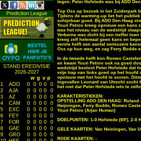
tegen. Peter Hofstede was bij ADO Den
Top Oss op bezoek in het Zuiderpark b
Prediction League
Tijdens de warming-up liet het publie
schijnbaar goed. Bij ADO Den Haag sto
Youri Petrov kreeg opnieuw een kans zi
was het niveau van de wedstrijd slaap
Verberne was dicht bij een treffer toen
kreeg zelf helemaal geen kans en bepe
eerste helft een aantal serieuzere ka
Oss op hun weg, en zag Ferry Bodde e
In de tweede helft kon Romeo Castelen
en kwam Youri Petrov ook na goed door
STAND EREDIVISIE
wedstrijd besloot Peter Hofstede dat h
2026-2027
vrije trap van links goed op het hoofd
opnieuw met het hoofd te scoren. Dit
w
g
v
p
ingevallen Leonard van Utrecht zocht
1
ADO
0
0
0
0
0
het niet dat Peter Hofstede iets te ze
2
AJA
0
0
0
0
0
KARAKTERISTIEKEN:
3
AZ
0
0
0
0
0
OPSTELLING ADO DEN HAAG: Roland Jans
4
CAM
0
0
0
0
0
Heijningen, Ferry Bodde, Romeo Castel
5
EXC
0
0
0
0
0
Youri Petrov (Arjan Human)
6
FEY
0
0
0
0
0
DOELPUNTEN: 1-0 Hofstede (69'), 2-0 H
7
FOR
0
0
0
0
0
8
GAE
0
0
0
0
0
GELE KAARTEN: Van Heiningen, Van Utr
9
GRO
0
0
0
0
0
RODE KAARTEN: -
10
HEE
0
0
0
0
0