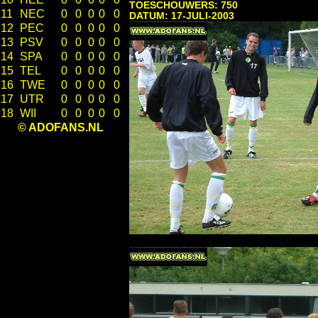
TOESCHOUWERS: 750
11
NEC
0
0
0
0
0
DATUM: 17-JULI-2003
12
PEC
0
0
0
0
0
13
PSV
0
0
0
0
0
14
SPA
0
0
0
0
0
15
TEL
0
0
0
0
0
16
TWE
0
0
0
0
0
17
UTR
0
0
0
0
0
18
WII
0
0
0
0
0
© ADOFANS.NL