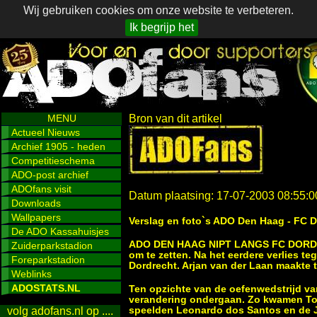
Wij gebruiken cookies om onze website te verbeteren.
Ik begrijp het
MENU
Bron van dit artikel
Actueel Nieuws
Archief 1905 - heden
Competitieschema
ADO-post archief
ADOfans visit
Datum plaatsing: 17-07-2003 08:55:0
Downloads
Wallpapers
Verslag en foto`s ADO Den Haag - FC D
De ADO Kassahuisjes
ADO DEN HAAG NIPT LANGS FC DORDREC
Zuiderparkstadion
om te zetten. Na het eerdere verlies 
Foreparkstadion
Dordrecht. Arjan van der Laan maakte t
Weblinks
ADOSTATS.NL
Ten opzichte van de oefenwedstrijd va
verandering ondergaan. Zo kwamen Tom
speelden Leonardo dos Santos en de J
volg adofans.nl op ....