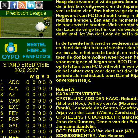
Haag deze wedstrijd wilde gebruiken om
de linkerflank uitgevoerd en de Japann
veel te laten zien. Pas halverwege de 
Prediction League
Hogevorst van FC Dordrecht kreeg in di
redding brengen. Een van de momenten 
de hoek wist te houden. Vlak voordat 
der Laan de enige treffer van de wedstr
doffe knal liet Van der Laan de bal in
In de tweede helft werd er wederom na
en deed dat niet beter of slechter dan 
zo min als in het eerste bedrijf, en he
toen de donkere wolken weer boven het
voor menigeen al begonnen. ADO Den H
STAND EREDIVISIE
op te letten toen FC Dordrecht in een 
2026-2027
de bal echter weg voor deze het doel 
periode als rechtsback toen Daniel Ri
w
g
v
p
onverdienstelijk.
1
ADO
0
0
0
0
0
2
AJA
0
0
0
0
0
Robert Al
KARAKTERISTIEKEN:
3
AZ
0
0
0
0
0
OPSTELLING ADO DEN HAAG: Roland Jans
4
CAM
0
0
0
0
0
(Michael Ros), Jeffrey van As (Maurice
5
EXC
0
0
0
0
0
Pronk), Leonardo dos Santos (Geoffrey 
Arjan van der Laan (Wesley Zandstra), 
6
FEY
0
0
0
0
0
OPSTELLING FC DORDRECHT: Mark Hogev
7
FOR
0
0
0
0
0
John den Dunnen, Dennis van der Penn
8
GAE
0
0
0
0
0
Jermaine Sandvliet
DOELPUNTEN: 1-0 Van der Laan (43’)
9
GRO
0
0
0
0
0
SCHEIDSRECHTER: Van Meenen
10
HEE
0
0
0
0
0