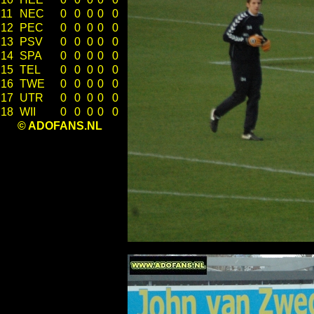
11
NEC
0
0
0
0
0
12
PEC
0
0
0
0
0
13
PSV
0
0
0
0
0
14
SPA
0
0
0
0
0
15
TEL
0
0
0
0
0
16
TWE
0
0
0
0
0
17
UTR
0
0
0
0
0
18
WII
0
0
0
0
0
© ADOFANS.NL