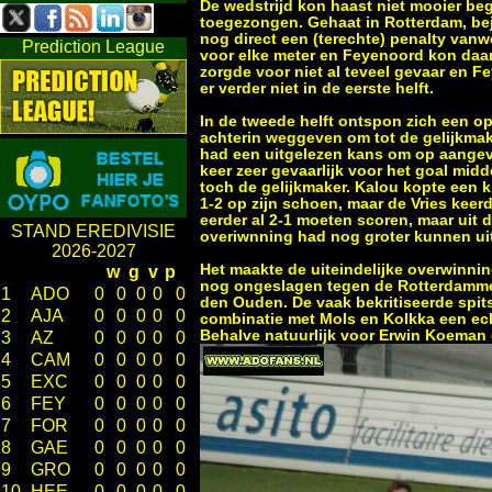
De wedstrijd kon haast niet mooier be
toegezongen. Gehaat in Rotterdam, bej
nog direct een (terechte) penalty van
Prediction League
voor elke meter en Feyenoord kon daa
zorgde voor niet al teveel gevaar en
er verder niet in de eerste helft.
In de tweede helft ontspon zich een 
achterin weggeven om tot de gelijkma
had een uitgelezen kans om op aangev
keer zeer gevaarlijk voor het goal mi
toch de gelijkmaker. Kalou kopte een 
1-2 op zijn schoen, maar de Vries keer
eerder al 2-1 moeten scoren, maar uit 
STAND EREDIVISIE
overiwnning had nog groter kunnen uit
2026-2027
Het maakte de uiteindelijke overwinnin
w
g
v
p
nog ongeslagen tegen de Rotterdammers
1
ADO
0
0
0
0
0
den Ouden. De vaak bekritiseerde spit
2
AJA
0
0
0
0
0
combinatie met Mols en Kolkka een ech
Behalve natuurlijk voor Erwin Koeman e
3
AZ
0
0
0
0
0
4
CAM
0
0
0
0
0
5
EXC
0
0
0
0
0
6
FEY
0
0
0
0
0
7
FOR
0
0
0
0
0
8
GAE
0
0
0
0
0
9
GRO
0
0
0
0
0
10
HEE
0
0
0
0
0