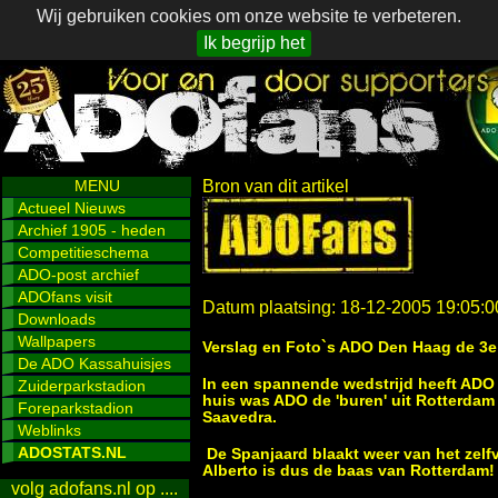
Wij gebruiken cookies om onze website te verbeteren.
Ik begrijp het
MENU
Bron van dit artikel
Actueel Nieuws
Archief 1905 - heden
Competitieschema
ADO-post archief
ADOfans visit
Datum plaatsing: 18-12-2005 19:05:0
Downloads
Wallpapers
Verslag en Foto`s ADO Den Haag de 3
De ADO Kassahuisjes
In een spannende wedstrijd heeft ADO
Zuiderparkstadion
huis was ADO de 'buren' uit Rotterdam u
Foreparkstadion
Saavedra.
Weblinks
ADOSTATS.NL
De Spanjaard blaakt weer van het zelfv
Alberto is dus de baas van Rotterdam!
volg adofans.nl op ....