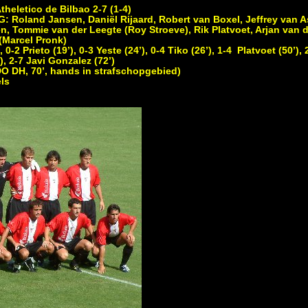
eletico de Bilbao 2-7 (1-4)
oland Jansen, Daniël Rijaard, Robert van Boxel, Jeffrey van As
, Tommie van der Leegte (Roy Stroeve), Rik Platvoet, Arjan van 
(Marcel Pronk)
2 Prieto (19’), 0-3 Yeste (24’), 0-4 Tiko (26’), 1-4 Platvoet (50’), 
’), 2-7 Javi Gonzalez (72’)
 DH, 70’, hands in strafschopgebied)
ls