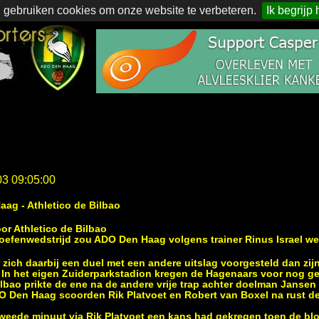
 gebruiken cookies om onze website te verbeteren.
Ik begrijp 
03 09:05:00
aag - Athletico de Bilbao
r Athletico de Bilbao
 oefenwedstrijd zou ADO Den Haag volgens trainer Rinus Israel we
r zich daarbij een duel met een andere uitslag voorgesteld dan zi
en. In het eigen Zuiderparkstadion kregen de Hagenaars voor nog 
lbao prikte de ene na de andere vrije trap achter doelman Jansen
DO Den Haag scoorden Rik Platvoet en Robert van Boxel na rust de 
weede minuut via Rik Platvoet een kans had gekregen toen de blo