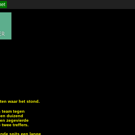
het
ten waar het stond.
jn team tegen
geen duizend
 en zegevierde
twee treffers.
nde spits een lange