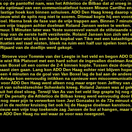
s op de pantoffel nam, was het Athletico de Bilbao dat al vroeg in
rde optimaal van een communicatiefout tussen Mirano Carrilho e
n lastige hoek kon binnen schuiven. ADO Den Haag kreeg daarop v
euw wist de spits nog niet te scoren. Ditmaal kopte hij een voo
el. Hierna brak de fase van de vrije trappen aan. Binnen 7 minut
ve vrije trappen achter doelman Roland Jansen weten te werken. 
uur. 5 Minuten later was Yeste succesvol vanuit de stilstaande s
 trap van de eerste helft verzilverde. Roland Jansen kon zich wel 
t veel later wist hij een harde kopbal van Tiko met een katachtige 
tuaties wel raad wisten, bleek na ruim een half uur spelen toen 
Rijaard van de doellijn werd gekopt.
y Stroeve voor Tommie van der Leegte in het veld en begon ADO 
ntie wist Rik Platvoet met een hard schot de ingevallen doelman Ar
van Boxel uit een corner de 2-4 binnen kopte. Tussen deze doel
aast zien gaan. Lang kon ADO Den Haag echter niet blijven hopen 
en 4 minuten na de goal van Van Boxel lag de bal aan de andere 
. Arriaga kon eenvoudig intikken na opnieuw een miscommunicatie
voor ADO Den Haag werd alleen nog maar erger toen Jeffrey van 
rt van scheidsrechter Schenkels kreeg. Roland Jansen was al gekl
uit het doel sloeg. Terwijl Van As van het veld liep grapte hij nog
’ De penalty die Athletico de Bilbao kreeg werd eenvoudig door Ir
nog meer pijn te verwerken toen Javi Gonzalez in de 72e minuut e
l in de rechter kruising liet ook hij de Haagse doelman kansloos
nieuw een vrije trap toekende zag Jansen de bui al hangen, maar t
n ADO Den Haag nu wel waar ze voor was neergezet.