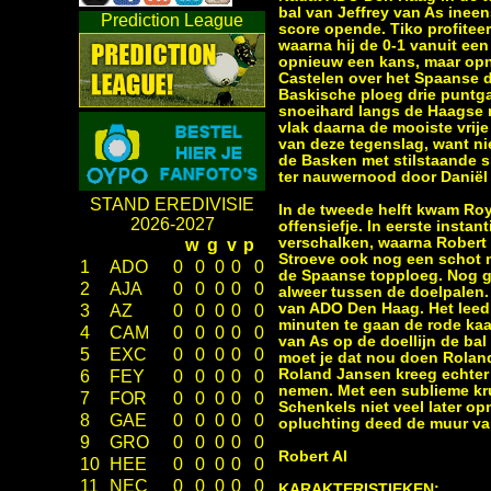
bal van Jeffrey van As ineen
Prediction League
score opende. Tiko profitee
waarna hij de 0-1 vanuit ee
opnieuw een kans, maar opni
Castelen over het Spaanse do
Baskische ploeg drie puntga
snoeihard langs de Haagse m
vlak daarna de mooiste vrije
van deze tegenslag, want nie
de Basken met stilstaande si
ter nauwernood door Daniël 
STAND EREDIVISIE
In de tweede helft kwam Ro
2026-2027
offensiefje. In eerste insta
verschalken, waarna Robert 
w
g
v
p
Stroeve ook nog een schot n
1
ADO
0
0
0
0
0
de Spaanse topploeg. Nog ge
2
AJA
0
0
0
0
0
alweer tussen de doelpalen
van ADO Den Haag. Het leed 
3
AZ
0
0
0
0
0
minuten te gaan de rode kaa
4
CAM
0
0
0
0
0
van As op de doellijn de bal 
5
EXC
0
0
0
0
0
moet je dat nou doen Roland!
Roland Jansen kreeg echter 
6
FEY
0
0
0
0
0
nemen. Met een sublieme kru
7
FOR
0
0
0
0
0
Schenkels niet veel later op
8
GAE
0
0
0
0
0
opluchting deed de muur va
9
GRO
0
0
0
0
0
Robert Al
10
HEE
0
0
0
0
0
11
NEC
0
0
0
0
0
KARAKTERISTIEKEN: