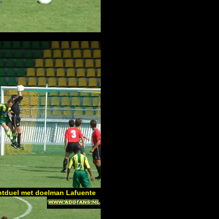
chtduel met doelman Lafuente