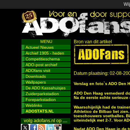
Wij
MENU
Bron van dit artikel
Actueel Nieuws
Archief 1905 - heden
Competitieschema
ADO-post archief
ADOfans visit
Datum plaatsing: 02-08-20
Downloads
Wallpapers
Verslag en foto`s ADO Den H
De ADO Kassahuisjes
ADO Den Haag vernederd doo
Zuiderparkstadion
Na de eerste echte serieuze
Foreparkstadion
Weblinks
Waarschijnlijk had de traine
ADOSTATS.NL
Athletico de Bilbao liet zi
toeschouwers voetballes. Bi
uiteindelijk met 2-7. Voor A
volg adofans.nl op ....
Nadat ADO Den Haag in de t