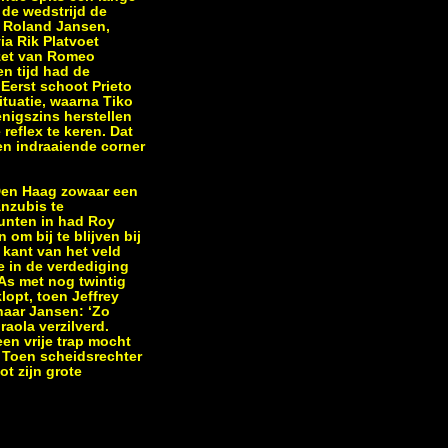
 de wedstrijd de
n Roland Jansen,
ia Rik Platvoet
rzet van Romeo
en tijd had de
Eerst schoot Prieto
ituatie, waarna Tiko
enigszins herstellen
reflex te keren. Dat
een indraaiende corner
Den Haag zowaar een
anzubis te
punten in had Roy
om bij te blijven bij
kant van het veld
 in de verdediging
As met nog twintig
opt, toen Jeffrey
 naar Jansen: ‘Zo
aola verzilverd.
en vrije trap mocht
. Toen scheidsrechter
ot zijn grote