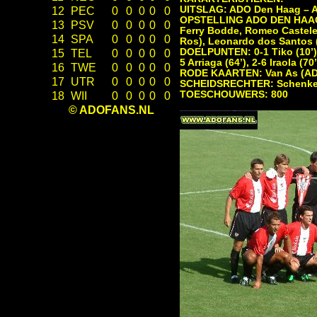
UITSLAG: ADO Den Haag – Ath
12
PEC
0
0
0
0
0
OPSTELLING ADO DEN HAAG: R
13
PSV
0
0
0
0
0
Ferry Bodde, Romeo Castelen
14
SPA
0
0
0
0
0
Ros), Leonardo dos Santos 
DOELPUNTEN: 0-1 Tiko (10’), 0-
15
TEL
0
0
0
0
0
5 Arriaga (64’), 2-6 Iraola (70
16
TWE
0
0
0
0
0
RODE KAARTEN: Van As (ADO
17
UTR
0
0
0
0
0
SCHEIDSRECHTER: Schenke
TOESCHOUWERS: 800
18
WII
0
0
0
0
0
© ADOFANS.NL