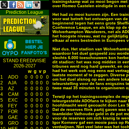
trainingskamp wat zo mooi begon met 
over Romeo Castelen eindigde in een d
Prediction League
Het had zo mooi kunnen zijn. Een trai
voor wat betreft het ontvangen van de
beginnend tegen het eens grote Sheffi
Conference League, en als klap op de v
Wolverhampton Wanderers, net als ADO D
het hoogste niveau, wat nu gelijktijdi
elkaar al eens bestreden in Europees v
Niet dus. Het stadion van Wolverhamto
waardoor het duel gespeeld zou worden
slechts 6.000 toeschouwers kon herberg
STAND EREDIVISIE
dit stadion: het was nog midden in ee
2026-2027
tribunes werd nog hard gewerkt, en oo
had het werk ook nog eens wat vertr
w
g
v
p
laatste moment af te zeggen. Diverse
1
ADO
0
0
0
0
0
om het duel alsnog op een andere lokati
2
AJA
0
0
0
0
0
teleurstelling voor de fans enigszins
twee maal 35 minuten te organiseren op 
3
AZ
0
0
0
0
0
4
CAM
0
0
0
0
0
Terwijl op het trainingscomplex de r
5
EXC
0
0
0
0
0
teleurgestelde ADOfans te kijken naar
hoofdmacht werd gecoacht door Lex Sc
6
FEY
0
0
0
0
0
Dat de reserves flink partij gaven was
7
FOR
0
0
0
0
0
teamleider Vathouder geld in de pot m
8
GAE
0
0
0
0
0
voor de reserves om zich kranig te wer
Igor Korneev gaf een mooie pass op Re
9
GRO
0
0
0
0
0
verdwijnen. Niet veel later was het t
10
HEE
0
0
0
0
0