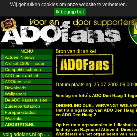
Wij gebruiken cookies om onze website te verbeteren.
Ik begrijp het
MENU
Bron van dit artikel
Actueel Nieuws
Archief 1905 - heden
Competitieschema
ADO-post archief
ADOfans visit
Datum plaatsing: 25-07-2003 09:00:0
Downloads
Wallpapers
Verslag en foto`s ADO Den Haag 1 teg
De ADO Kassahuisjes
ONDERLING DUEL VERVANGT WOLV
Zuiderparkstadion
Het trainingskamp van ADO Den Haag i
Foreparkstadion
en ADO Den Haag 2.
Weblinks
ADOSTATS.NL
Op het trainingscomplex in Lilleshall
leiding van Raymond Atteveld. Direct 
Wanderers en het organiseren van het 
volg adofans.nl op ....