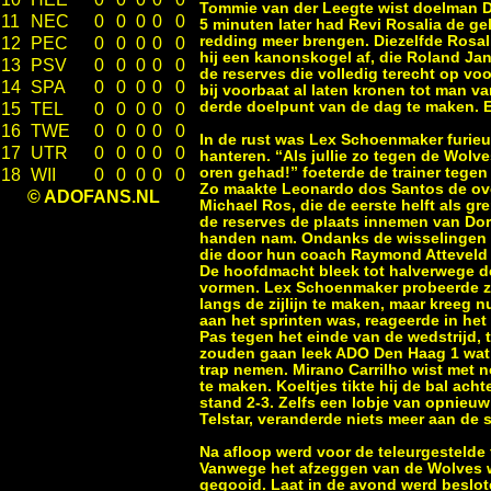
Tommie van der Leegte wist doelman Do
11
NEC
0
0
0
0
0
5 minuten later had Revi Rosalia de ge
redding meer brengen. Diezelfde Rosal
12
PEC
0
0
0
0
0
hij een kanonskogel af, die Roland Jan
13
PSV
0
0
0
0
0
de reserves die volledig terecht op vo
14
SPA
0
0
0
0
0
bij voorbaat al laten kronen tot man va
derde doelpunt van de dag te maken. E
15
TEL
0
0
0
0
0
16
TWE
0
0
0
0
0
In de rust was Lex Schoenmaker furieus 
17
UTR
0
0
0
0
0
hanteren. “Als jullie zo tegen de Wolve
oren gehad!” foeterde de trainer tegen 
18
WII
0
0
0
0
0
Zo maakte Leonardo dos Santos de over
© ADOFANS.NL
Michael Ros, die de eerste helft als g
de reserves de plaats innemen van Dorus
handen nam. Ondanks de wisselingen b
die door hun coach Raymond Atteveld n
De hoofdmacht bleek tot halverwege de 
vormen. Lex Schoenmaker probeerde zi
langs de zijlijn te maken, maar kreeg nu
aan het sprinten was, reageerde in het h
Pas tegen het einde van de wedstrijd, 
zouden gaan leek ADO Den Haag 1 wat a
trap nemen. Mirano Carrilho wist met no
te maken. Koeltjes tikte hij de bal ach
stand 2-3. Zelfs een lobje van opnieuw
Telstar, veranderde niets meer aan de
Na afloop werd voor de teleurgestelde 
Vanwege het afzeggen van de Wolves w
gegooid. Laat in de avond werd beslote