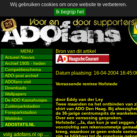
Wij gebruiken cookies om onze website te verbeteren.
Ik begrijp het
MENU
Bron van dit artikel
Actueel Nieuws
Archief 1905 - heden
Competitieschema
Datum plaatsing: 16-04-2004 16:45:0
ADO-post archief
ADOfans visit
Verrassende rentree Hofstede
Downloads
Wallpapers
door Eddy van der Ley
De ADO Kassahuisjes
Twee maanden na het ontbinden van zij
Zuiderparkstadion
shirt van ADO Den Haag. Bij afwezighe
Foreparkstadion
de 36-jarige centrumspits de wankele
Over een verrassing gesproken.
Weblinks
Hofstede: ,,Ja, dan kun je wel zeggen. O
ADOSTATS.NL
voorzichtig een rekensommetje gemaakt
kreeg, waardoor ze geen enkele centr
volg adofans.nl op ....
zijn ze blijkbaar tot de conclusie geko