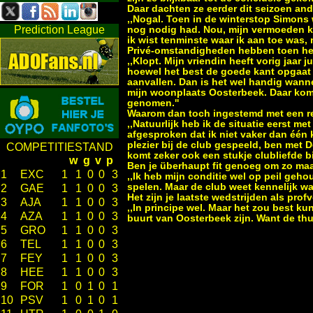
Daar dachten ze eerder dit seizoen an
,,Nogal. Toen in de winterstop Simons 
Prediction League
nog nodig had. Nou, mijn vermoeden kwa
ik wist tenminste waar ik aan toe was, 
Privé-omstandigheden hebben toen het
,,Klopt. Mijn vriendin heeft vorig jaa
hoewel het best de goede kant opgaat e
aanvallen. Dan is het wel handig wanne
mijn woonplaats Oosterbeek. Daar komt 
genomen.''
Waarom dan toch ingestemd met een r
,,Natuurlijk heb ik de situatie eerst 
afgesproken dat ik niet vaker dan één ke
plezier bij de club gespeeld, ben met D
COMPETITIESTAND
komt zeker ook een stukje clubliefde bij
w
g
v
p
Ben je überhaupt fit genoeg om zo maa
1
EXC
1
1
0
0
3
,,Ik heb mijn conditie wel op peil geho
spelen. Maar de club weet kennelijk wa
2
GAE
1
1
0
0
3
Het zijn je laatste wedstrijden als prof
3
AJA
1
1
0
0
3
,,In principe wel. Maar het zou best kun
4
AZA
1
1
0
0
3
buurt van Oosterbeek zijn. Want de thuis
5
GRO
1
1
0
0
3
6
TEL
1
1
0
0
3
7
FEY
1
1
0
0
3
8
HEE
1
1
0
0
3
9
FOR
1
0
1
0
1
10
PSV
1
0
1
0
1