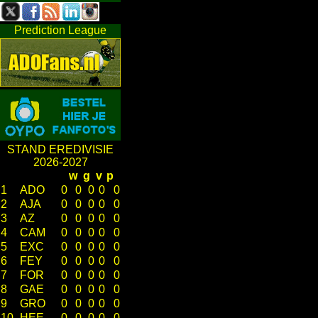
Prediction League
STAND EREDIVISIE
2026-2027
w
g
v
p
1
ADO
0
0
0
0
0
2
AJA
0
0
0
0
0
3
AZ
0
0
0
0
0
4
CAM
0
0
0
0
0
5
EXC
0
0
0
0
0
6
FEY
0
0
0
0
0
7
FOR
0
0
0
0
0
8
GAE
0
0
0
0
0
9
GRO
0
0
0
0
0
10
HEE
0
0
0
0
0