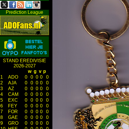
Prediction League
STAND EREDIVISIE
2026-2027
w
g
v
p
1
ADO
0
0
0
0
0
2
AJA
0
0
0
0
0
3
AZ
0
0
0
0
0
4
CAM
0
0
0
0
0
5
EXC
0
0
0
0
0
6
FEY
0
0
0
0
0
7
FOR
0
0
0
0
0
8
GAE
0
0
0
0
0
9
GRO
0
0
0
0
0
10
HEE
0
0
0
0
0