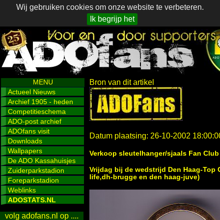
Wij gebruiken cookies om onze website te verbeteren.
Ik begrijp het
MENU
Bron van dit artikel
Actueel Nieuws
Archief 1905 - heden
Competitieschema
ADO-post archief
ADOfans visit
Datum plaatsing: 26-10-2002 18:00:0
Downloads
Wallpapers
Verkoop sleutelhanger/sjaals Fan Clu
De ADO Kassahuisjes
Vrijdag bij de wedstrijd Den Haag-Top 
Zuiderparkstadion
life,dh-brugge en den haag-juve)
Foreparkstadion
Weblinks
ADOSTATS.NL
volg adofans.nl op ....