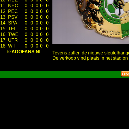
11
NEC
0
0
0
0
0
12
PEC
0
0
0
0
0
13
PSV
0
0
0
0
0
14
SPA
0
0
0
0
0
15
TEL
0
0
0
0
0
16
TWE
0
0
0
0
0
17
UTR
0
0
0
0
0
18
WII
0
0
0
0
0
© ADOFANS.NL
Tevens zullen de nieuwe sleutelhange
De verkoop vind plaats in het stadion 