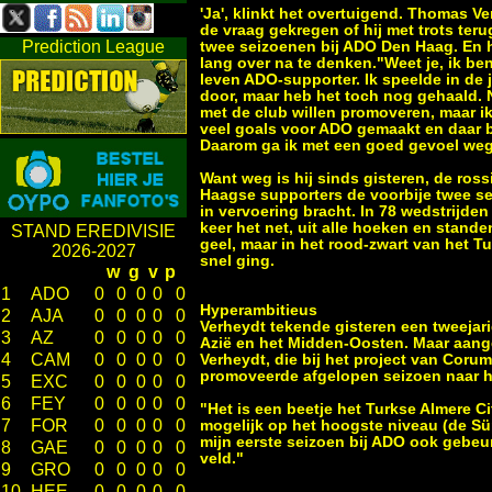
'Ja', klinkt het overtuigend. Thomas Ve
de vraag gekregen of hij met trots terug
Prediction League
twee seizoenen bij ADO Den Haag. En h
lang over na te denken."Weet je, ik ben
leven ADO-supporter. Ik speelde in de 
door, maar heb het toch nog gehaald. N
met de club willen promoveren, maar i
veel goals voor ADO gemaakt en daar be
Daarom ga ik met een goed gevoel weg
Want weg is hij sinds gisteren, de ross
Haagse supporters de voorbije twee s
in vervoering bracht. In 78 wedstrijden 
keer het net, uit alle hoeken en stand
STAND EREDIVISIE
geel, maar in het rood-zwart van het 
2026-2027
snel ging.
w
g
v
p
1
ADO
0
0
0
0
0
Hyperambitieus
2
AJA
0
0
0
0
0
Verheydt tekende gisteren een tweejari
3
AZ
0
0
0
0
0
Azië en het Midden-Oosten. Maar aangez
4
CAM
0
0
0
0
0
Verheydt, die bij het project van Coru
promoveerde afgelopen seizoen naar h
5
EXC
0
0
0
0
0
6
FEY
0
0
0
0
0
"Het is een beetje het Turkse Almere City
7
FOR
0
0
0
0
0
mogelijk op het hoogste niveau (de Süp
mijn eerste seizoen bij ADO ook gebeur
8
GAE
0
0
0
0
0
veld."
9
GRO
0
0
0
0
0
10
HEE
0
0
0
0
0