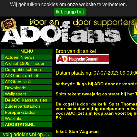
Wij gebruiken cookies om onze website te verbeteren.
Ik begrijp het
MENU
Bron van dit artikel
Actueel Nieuws
Archief 1905 - heden
Competitieschema
Datum plaatsing: 07-07-2023 09:09:0
ADO-post archief
ADOfans visit
Verheydt: Ik ga bij ADO door de voord
Downloads
Wallpapers
Spits tekent tweejarig contract bij he
De ADO Kassahuisjes
De kogel is door de kerk. Spits Thoma
Zuiderparkstadion
voor meer dan vijftig doelpunten in t
Foreparkstadion
voor ADO, zet zijn loopbaan voort bij 
FK.
Weblinks
ADOSTATS.NL
tekst: Stan Wagtman
volg adofans.nl op ....