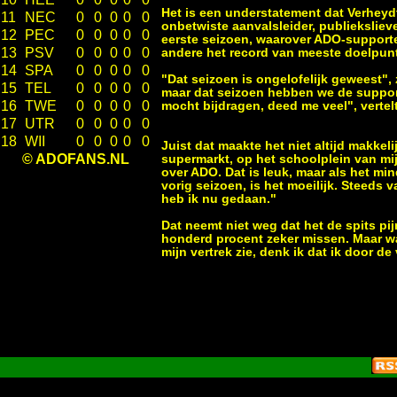
Het is een understatement dat Verheydt
11
NEC
0
0
0
0
0
onbetwiste aanvalsleider, publiekslieve
12
PEC
0
0
0
0
0
eerste seizoen, waarover ADO-supporter
13
PSV
0
0
0
0
0
andere het record van meeste doelpun
14
SPA
0
0
0
0
0
"Dat seizoen is ongelofelijk geweest",
15
TEL
0
0
0
0
0
maar dat seizoen hebben we de support
16
TWE
0
0
0
0
0
mocht bijdragen, deed me veel", verte
17
UTR
0
0
0
0
0
18
WII
0
0
0
0
0
Juist dat maakte het niet altijd makke
© ADOFANS.NL
supermarkt, op het schoolplein van mi
over ADO. Dat is leuk, maar als het mind
vorig seizoen, is het moeilijk. Steeds 
heb ik nu gedaan."
Dat neemt niet weg dat het de spits pi
honderd procent zeker missen. Maar wat 
mijn vertrek zie, denk ik dat ik door d