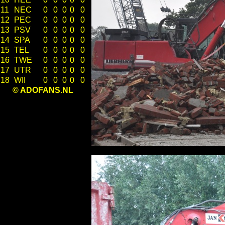
11
NEC
0
0
0
0
0
12
PEC
0
0
0
0
0
13
PSV
0
0
0
0
0
14
SPA
0
0
0
0
0
15
TEL
0
0
0
0
0
16
TWE
0
0
0
0
0
17
UTR
0
0
0
0
0
18
WII
0
0
0
0
0
© ADOFANS.NL