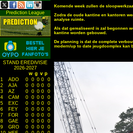
Komende week zullen de sloopwerkza
Prediction League
Zodra de oude kantine en kantoren weg
analyse ruimte.
Als dat gerealiseerd is zal begonnen 
kantine worden gebouwd.
De planning is dat de complete verbo
modern/up to date jeugdcomplex kan 
STAND EREDIVISIE
2026-2027
w
g
v
p
1
ADO
0
0
0
0
0
2
AJA
0
0
0
0
0
3
AZ
0
0
0
0
0
4
CAM
0
0
0
0
0
5
EXC
0
0
0
0
0
6
FEY
0
0
0
0
0
7
FOR
0
0
0
0
0
8
GAE
0
0
0
0
0
9
GRO
0
0
0
0
0
10
HEE
0
0
0
0
0