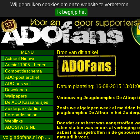
Wij gebruiken cookies om onze website te verbeteren.
Ik begrijp het
MENU
Bron van dit artikel
Actueel Nieuws
Archief 1905 - heden
Competitieschema
ADO-post archief
ADOfans visit
Datum plaatsing: 16-08-2015 13:01:0
Downloads
Wallpapers
Verbouwing Jeugdcomplex De Aftrap tij
De ADO Kassahuisjes
Zoals we afgelopen week al meldden i
Zuiderparkstadion
jeugdcomplex De Aftrap in het Zuiderp
Foreparkstadion
Weblinks
Doordat er asbest was aangetroffen wa
ADOSTATS.NL
laten sluiten was er ook al vertragin
asbest is aangetroffen in de gebouwen
natuurlijk voor.
volg adofans.nl op ....