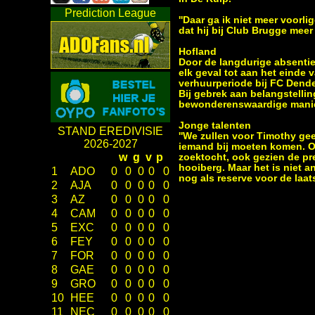
Prediction League
''Daar ga ik niet meer voorl
dat hij bij Club Brugge meer s
Hofland
Door de langdurige absentie
elk geval tot aan het einde
verhuurperiode bij FC Dender
Bij gebrek aan belangstellin
bewonderenswaardige manier
Jonge talenten
STAND EREDIVISIE
''We zullen voor Timothy gee
2026-2027
iemand bij moeten komen. On
w
g
v
p
zoektocht, ook gezien de pre
hooiberg. Maar het is niet a
1
ADO
0
0
0
0
0
nog als reserve voor de laats
2
AJA
0
0
0
0
0
3
AZ
0
0
0
0
0
4
CAM
0
0
0
0
0
5
EXC
0
0
0
0
0
6
FEY
0
0
0
0
0
7
FOR
0
0
0
0
0
8
GAE
0
0
0
0
0
9
GRO
0
0
0
0
0
10
HEE
0
0
0
0
0
11
NEC
0
0
0
0
0