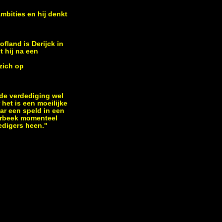
ambities en hij denkt
fland is Derijck in
 hij na een
zich op
 de verdediging wel
het is een moeilijke
aar een speld in een
Verbeek momenteel
edigers heen.''