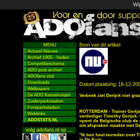
Wij
MENU
Bron van dit artikel
Actueel Nieuws
Archief 1905 - heden
Competitieschema
ADO-post archief
ADOfans visit
Downloads
Datum plaatsing: 16-12-20
Wallpapers
De ADO Kassahuisjes
Verbeek ziet Derijck niet gr
Zuiderparkstadion
Foreparkstadion
ROTTERDAM - Trainer Gertjan
Weblinks
verdediger Timothy Derijck. 
ADOSTATS.NL
opent de Belgische club de
om afspraken maakte met Der
volg adofans.nl op ....
''Ik ben heel tevreden over 
in De Kuip.