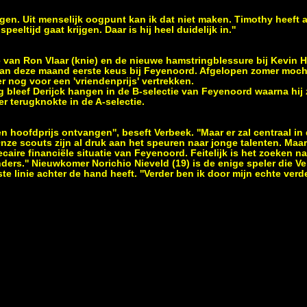
iggen. Uit menselijk oogpunt kan ik dat niet maken. Timothy heeft 
peeltijd gaat krijgen. Daar is hij heel duidelijk in.''
 van Ron Vlaar (knie) en de nieuwe hamstringblessure bij Kevin Ho
 van deze maand eerste keus bij Feyenoord. Afgelopen zomer mocht
 nog voor een 'vriendenprijs' vertrekken.
g bleef Derijck hangen in de B-selectie van Feyenoord waarna hij 
 terugknokte in de A-selectie.
n hoofdprijs ontvangen'', beseft Verbeek. ''Maar er zal centraal in
ze scouts zijn al druk aan het speuren naar jonge talenten. Maar 
caire financiële situatie van Feyenoord. Feitelijk is het zoeken n
nders.'' Nieuwkomer Norichio Nieveld (19) is de enige speler die 
te linie achter de hand heeft. ''Verder ben ik door mijn echte verd