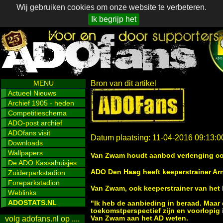
Wij gebruiken cookies om onze website te verbeteren.
Ik begrijp het
MENU
Bron van dit artikel
Actueel Nieuws
Archief 1905 - heden
Competitieschema
ADO-post archief
ADOfans visit
Datum plaatsing: 11-04-2016 09:13:0
Downloads
Wallpapers
Van Zwam houdt aanbod verlenging con
De ADO Kassahuisjes
ADO Den Haag heeft keeperstrainer Arn
Zuiderparkstadion
Foreparkstadion
Van Zwam, ook keeperstrainer van het 
Weblinks
ADOSTATS.NL
"Ik heb de aanbieding in beraad. Maar d
toekomstperspectief zijn en voorlopig 
Van Zwam aan het AD weten.
volg adofans.nl op ....