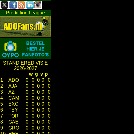
Prediction League
STAND EREDIVISIE
2026-2027
w
g
v
p
1
ADO
0
0
0
0
0
2
AJA
0
0
0
0
0
3
AZ
0
0
0
0
0
4
CAM
0
0
0
0
0
5
EXC
0
0
0
0
0
6
FEY
0
0
0
0
0
7
FOR
0
0
0
0
0
8
GAE
0
0
0
0
0
9
GRO
0
0
0
0
0
10
HEE
0
0
0
0
0