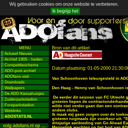
Wij gebruiken cookies om onze website te verbeteren.
Ik begrijp het
MENU
Bron van dit artikel
Actueel Nieuws
Archief 1905 - heden
Competitieschema
Datum plaatsing: 01-05-2000 21:30:0
ADO-post archief
ADOfans visit
Van Schoonhoven teleurgesteld in AD
Downloads
Wallpapers
Den Haag - Henny van Schoonhoven is 
De ADO Kassahuisjes
De eerder dit seizoen van FC Utrecht g
Zuiderparkstadion
gisteren liepen de contractonderhande
Foreparkstadion
wilde niet verder gaan dan een contrac
andere clubs.
Weblinks
Ik maak mij geen zorgen over de toek
ADOSTATS.NL
gisteren nogmaals zijn voorkeur uit.
driejarige aanbieding van Go Ahead Ea
volg adofans.nl op ....
Meppelink wachten op het bod van ADO