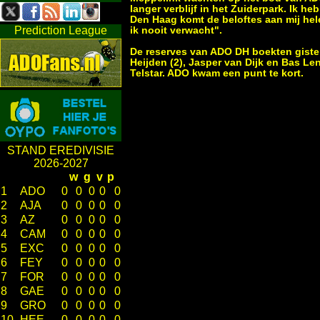
langer verblijf in het Zuiderpark. Ik h
Den Haag komt de beloftes aan mij hel
Prediction League
ik nooit verwacht".
De reserves van ADO DH boekten gister
Heijden (2), Jasper van Dijk en Bas Len
Telstar. ADO kwam een punt te kort.
STAND EREDIVISIE
2026-2027
w
g
v
p
1
ADO
0
0
0
0
0
2
AJA
0
0
0
0
0
3
AZ
0
0
0
0
0
4
CAM
0
0
0
0
0
5
EXC
0
0
0
0
0
6
FEY
0
0
0
0
0
7
FOR
0
0
0
0
0
8
GAE
0
0
0
0
0
9
GRO
0
0
0
0
0
10
HEE
0
0
0
0
0