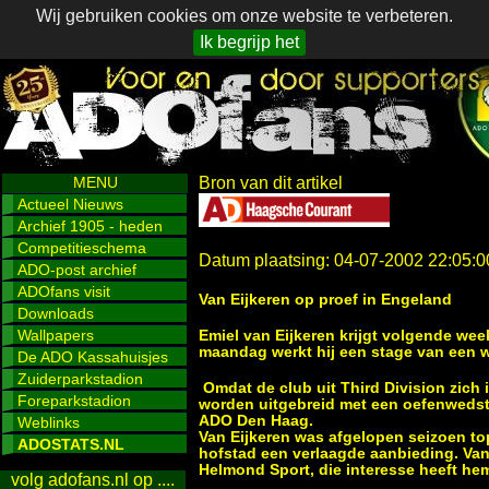
Wij gebruiken cookies om onze website te verbeteren.
Ik begrijp het
MENU
Bron van dit artikel
Actueel Nieuws
Archief 1905 - heden
Competitieschema
Datum plaatsing: 04-07-2002 22:05:0
ADO-post archief
ADOfans visit
Van Eijkeren op proef in Engeland
Downloads
Wallpapers
Emiel van Eijkeren krijgt volgende wee
maandag werkt hij een stage van een w
De ADO Kassahuisjes
Zuiderparkstadion
Omdat de club uit Third Division zich 
Foreparkstadion
worden uitgebreid met een oefenwedst
ADO Den Haag.
Weblinks
Van Eijkeren was afgelopen seizoen top
ADOSTATS.NL
hofstad een verlaagde aanbieding. Van 
Helmond Sport, die interesse heeft he
volg adofans.nl op ....