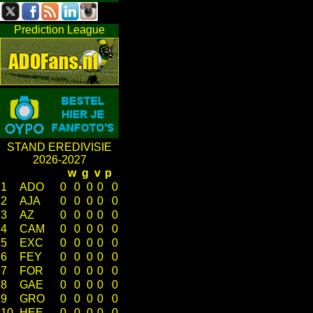
Prediction League
STAND EREDIVISIE
2026-2027
w
g
v
p
1
ADO
0
0
0
0
0
2
AJA
0
0
0
0
0
3
AZ
0
0
0
0
0
4
CAM
0
0
0
0
0
5
EXC
0
0
0
0
0
6
FEY
0
0
0
0
0
7
FOR
0
0
0
0
0
8
GAE
0
0
0
0
0
9
GRO
0
0
0
0
0
10
HEE
0
0
0
0
0