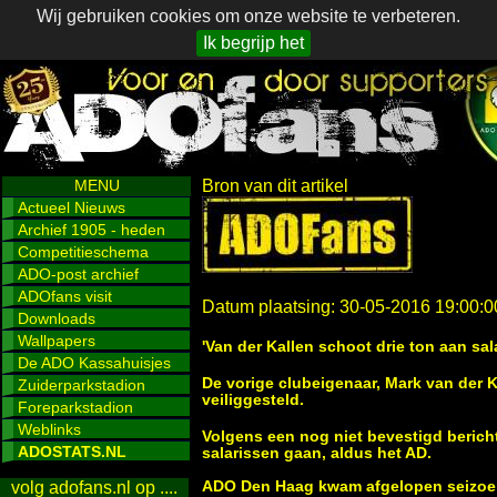
Wij gebruiken cookies om onze website te verbeteren.
Ik begrijp het
MENU
Bron van dit artikel
Actueel Nieuws
Archief 1905 - heden
Competitieschema
ADO-post archief
ADOfans visit
Datum plaatsing: 30-05-2016 19:00:0
Downloads
Wallpapers
'Van der Kallen schoot drie ton aan sal
De ADO Kassahuisjes
De vorige clubeigenaar, Mark van der 
Zuiderparkstadion
veiliggesteld.
Foreparkstadion
Weblinks
Volgens een nog niet bevestigd bericht
ADOSTATS.NL
salarissen gaan, aldus het AD.
ADO Den Haag kwam afgelopen seizoen
volg adofans.nl op ....