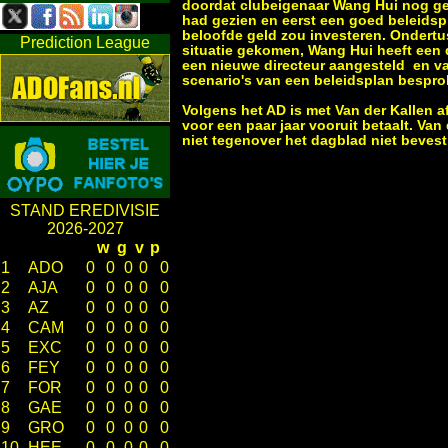
doordat clubeigenaar Wang Hui nog ge
had gezien en eerst een goed beleidspl
beloofde geld zou investeren. Ondertus
Prediction League
situatie gekomen, Wang Hui heeft een d
een nieuwe directeur aangesteld en va
scenario's van een beleidsplan bespro
Volgens het AD is met Van der Kallen a
voor een paar jaar vooruit betaalt. Van
niet tegenover het dagblad niet beves
STAND EREDIVISIE
2026-2027
w
g
v
p
1
ADO
0
0
0
0
0
2
AJA
0
0
0
0
0
3
AZ
0
0
0
0
0
4
CAM
0
0
0
0
0
5
EXC
0
0
0
0
0
6
FEY
0
0
0
0
0
7
FOR
0
0
0
0
0
8
GAE
0
0
0
0
0
9
GRO
0
0
0
0
0
10
HEE
0
0
0
0
0