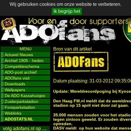
Wij gebruiken cookies om onze website te verbeteren.
Ik begrijp het
MENU
Bron van dit artikel
Actueel Nieuws
Archief 1905 - heden
Competitieschema
ADO-post archief
ADOfans visit
Datum plaatsing: 31-03-2012 09:35:0
Downloads
Wallpapers
Update: Wereldrecordpoging bij Kyoce
De ADO Kassahuisjes
Den Haag FM.nl meldt dat de wereldre
Zuiderparkstadion
stadion op 15 april niet door zal gaan.
Foreparkstadion
Weblinks
35.000 mensen zouden voor het stadion
ADOSTATS.NL
tegen zinloos geweld. Er zouden diver
optreden.
DASV meldt op hun website dat mensen
volg adofans.nl op ....