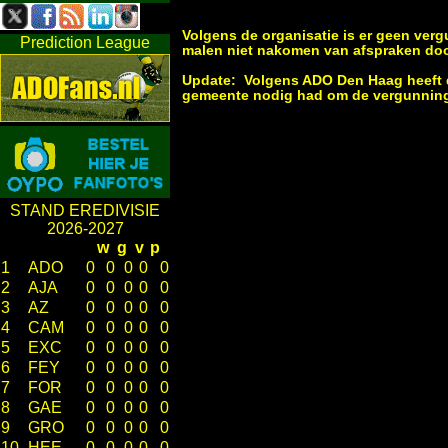
Volgens de organisatie is er geen ver
Prediction League
malen niet nakomen van afspraken do
Update: Volgens ADO Den Haag heeft d
gemeente nodig had om de vergunning
STAND EREDIVISIE
2026-2027
w
g
v
p
1
ADO
0
0
0
0
0
2
AJA
0
0
0
0
0
3
AZ
0
0
0
0
0
4
CAM
0
0
0
0
0
5
EXC
0
0
0
0
0
6
FEY
0
0
0
0
0
7
FOR
0
0
0
0
0
8
GAE
0
0
0
0
0
9
GRO
0
0
0
0
0
10
HEE
0
0
0
0
0