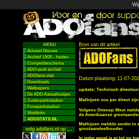
Wij
MENU
Bron van dit artikel
Actueel Nieuws
Archief 1905 - heden
Competitieschema
ADO-post archief
ADOfans visit
Datum plaatsing: 11-07-20
Downloads
Wallpapers
update: Technisch directeur
De ADO Kassahuisjes
Mathijsen zou per direct zij
Zuiderparkstadion
Foreparkstadion
Volgens Omroep West melden
Weblinks
de Amerikaanse grootaande
ADOSTATS.NL
Mathijsen meldde eerder in 
grootaandeelhouder.
volg adofans.nl op ....
In ieder geval is er tot nu 