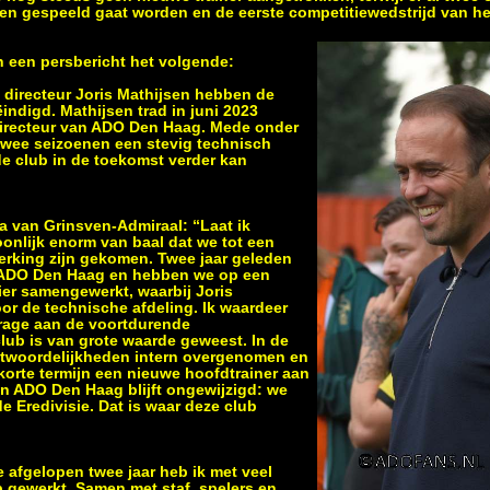
en gespeeld gaat worden en de eerste competitiewedstrijd van he
 een persbericht het volgende:
directeur Joris Mathijsen hebben de
indigd. Mathijsen trad in juni 2023
 directeur van ADO Den Haag. Mede onder
 twee seizoenen een stevig technisch
e club in de toekomst verder kan
 van Grinsven-Admiraal: “Laat ik
oonlijk enorm van baal dat we tot een
rking zijn gekomen. Twee jaar geleden
ij ADO Den Haag en hebben we op een
ier samengewerkt, waarbij Joris
or de technische afdeling. Ik waardeer
jdrage aan de voortdurende
club is van grote waarde geweest. In de
antwoordelijkheden intern overgenomen en
korte termijn een nieuwe hoofdtrainer aan
van ADO Den Haag blijft ongewijzigd: we
e Eredivisie. Dat is waar deze club
e afgelopen twee jaar heb ik met veel
ub gewerkt. Samen met staf, spelers en