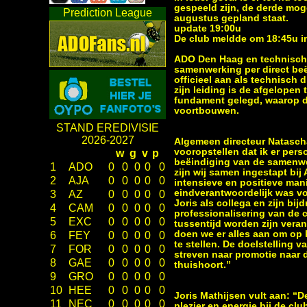
gespeeld zijn, de derde mog
Prediction League
augustus gepland staat.
update 19:00u
De club meldde om 18:45u in
ADO Den Haag en technisch 
samenwerking per direct beë
officieel aan als technisch
zijn leiding is de afgelopen
fundament gelegd, waarop d
voortbouwen.
STAND EREDIVISIE
2026-2027
Algemeen directeur Natascha
vooropstellen dat ik er pers
w
g
v
p
beëindiging van de samenwe
1
ADO
0
0
0
0
0
zijn wij samen ingestapt b
2
AJA
0
0
0
0
0
intensieve en positieve man
eindverantwoordelijk was vo
3
AZ
0
0
0
0
0
Joris als collega en zijn bi
4
CAM
0
0
0
0
0
professionalisering van de 
5
EXC
0
0
0
0
0
tussentijd worden zijn ver
doen we er alles aan om op 
6
FEY
0
0
0
0
0
te stellen. De doelstelling 
7
FOR
0
0
0
0
0
streven naar promotie naar d
8
GAE
0
0
0
0
0
thuishoort.”
9
GRO
0
0
0
0
0
10
HEE
0
0
0
0
0
Joris Mathijsen vult aan: “D
11
NEC
0
0
0
0
0
plezier en energie bij de cl