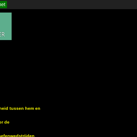
het
heid tussen hem en
or de
 oefenwedstrijden