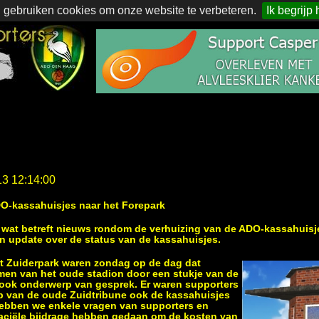
 gebruiken cookies om onze website te verbeteren.
Ik begrijp 
13 12:14:00
DO-kassahuisjes naar het Forepark
st wat betreft nieuws rondom de verhuizing van de ADO-kassahuisj
en update over de status van de kassahuisjes.
et Zuiderpark waren zondag op de dag dat
men van het oude stadion door een stukje van de
 ook onderwerp van gesprek. Er waren supporters
oop van de oude Zuidtribune ook de kassahuisjes
hebben we enkele vragen van supporters en
naciële bijdrage hebben gedaan om de kosten van