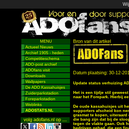
Wij
MENU
Bron van dit artikel
Actueel Nieuws
Archief 1905 - heden
Competitieschema
ADO-post archief
ADOfans visit
Datum plaatsing: 30-12-20
Downloads
Wallpapers
Update status verhuizing A
De ADO Kassahuisjes
Het is een tijdje stil gewee
Zuiderparkstadion
naar het Forepark. Hierbij e
Foreparkstadion
Weblinks
De oude kassahuisjes uit h
ADOSTATS.NL
supporters afscheid kon ne
grasmat te kopen, uiteraard
die bang zijn dat bij de sl
volg adofans.nl op ....
tegen de vlakte gaan. Ook 
bedrijven gehad, die een fi