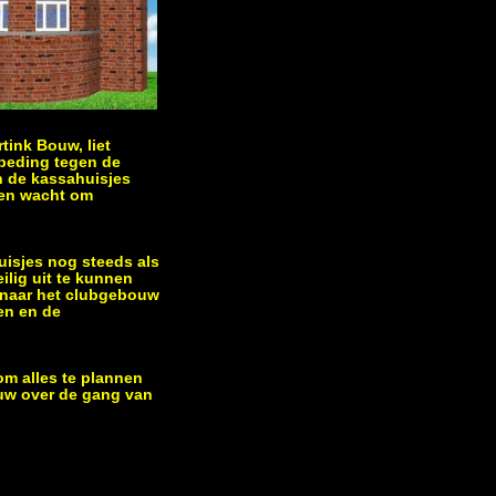
tink Bouw, liet
 beding tegen de
n de kassahuisjes
t en wacht om
huisjes nog steeds als
ilig uit te kunnen
l naar het clubgebouw
en en de
m alles te plannen
ouw over de gang van