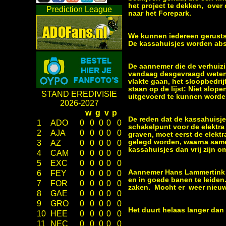
het project te dekken, over
Prediction League
naar het Forepark.
We kunnen iedereen gerusts
De kassahuisjes worden ab
De aannemer die de verhuizi
vandaag desgevraagd weten 
vlakte gaan, het sloopbedri
staan op de lijst: Niet slop
STAND EREDIVISIE
uitgevoerd te kunnen word
2026-2027
w
g
v
p
De reden dat de kassahuisjes
1
ADO
0
0
0
0
0
schakelpunt voor de elektra
2
AJA
0
0
0
0
0
graven, moet eerst de elekt
gelegd worden, waarna same
3
AZ
0
0
0
0
0
kassahuisjes dan vrij zijn 
4
CAM
0
0
0
0
0
5
EXC
0
0
0
0
0
Aannemer Hans Lammertink i
6
FEY
0
0
0
0
0
en in goede banen te leide
7
FOR
0
0
0
0
0
zaken. Mocht er weer nieuw
8
GAE
0
0
0
0
0
9
GRO
0
0
0
0
0
Het duurt helaas langer dan
10
HEE
0
0
0
0
0
11
NEC
0
0
0
0
0