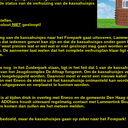
 de status van de verhuizing van de kassahuisjes
tellen.
soluut
NIET
gesloopt!
ng van de kassahuisjes naar het Forepark gaat uitvoeren, Lammer
dat iedereen gerust kan zijn en dat de kassahuisjes onder geen
jf weet precies wat er wel wat er niet gesloopt mag gaan worden e
en. De aannemer laat weten dat het complete verhuisplan klaar lig
en.
 nog in het Zuiderpark staan, ligt in het feit dat 1 van de kassa
 van het Jeugdcomplex De Aftrap fungeert. Om de kassahuisjes ve
ra losgekoppeld worden. Daarvoor moet er eerst een nieuwe kabe
n met Eneco de elektra uit het kassahuisje ontmanteld kan word
om uitgegraven en verplaatst te kunnen worden.
s al tijden druk in overleg met Eneco en de gemeente Den Haag o
n. ADOfans houdt uiteraard regelmatig contact met Lammertink B
s komen dan zullen we het meteen melden.
 bedoeld, maar de kassahuisjes gaan op zeker naar het Forepark!