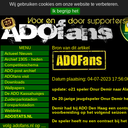
Wij gebruiken cookies om onze website te verbeteren.
Ik begrijp het
MENU
Bron van dit artikel
Actueel Nieuws
Archief 1905 - heden
Competitieschema
ADO-post archief
ADOfans visit
Datum plaatsing: 04-07-2023 17:56:0
Downloads
Wallpapers
update: o21 speler Onur Demir naar A
De ADO Kassahuisjes
De 20-jarige jeugdspeler Onur Demir he
Zuiderparkstadion
Foreparkstadion
Demir had bij ADO Den Haag een contra
Weblinks
voorbereiding op het volgend seizoen 
ADOSTATS.NL
De speler heeft nu een contract bij he
volg adofans.nl op ....