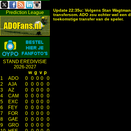
Update 22:35u:
Volgens Stan Wagtman,
Prediction League
transfersom. ADO zou echter wel een 
toekomstige transfer van de speler.
STAND EREDIVISIE
2026-2027
w
g
v
p
1
ADO
0
0
0
0
0
2
AJA
0
0
0
0
0
3
AZ
0
0
0
0
0
4
CAM
0
0
0
0
0
5
EXC
0
0
0
0
0
6
FEY
0
0
0
0
0
7
FOR
0
0
0
0
0
8
GAE
0
0
0
0
0
9
GRO
0
0
0
0
0
10
HEE
0
0
0
0
0