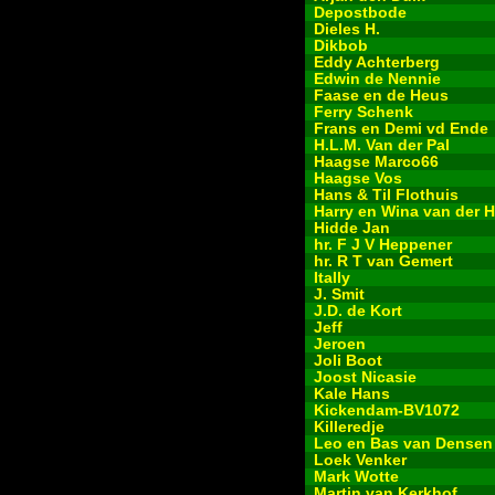
Depostbode
Dieles H.
Dikbob
Eddy Achterberg
Edwin de Nennie
Faase en de Heus
Ferry Schenk
Frans en Demi vd Ende
H.L.M. Van der Pal
Haagse Marco66
Haagse Vos
Hans & Til Flothuis
Harry en Wina van der 
Hidde Jan
hr. F J V Heppener
hr. R T van Gemert
Itally
J. Smit
J.D. de Kort
Jeff
Jeroen
Joli Boot
Joost Nicasie
Kale Hans
Kickendam-BV1072
Killeredje
Leo en Bas van Densen
Loek Venker
Mark Wotte
Martin van Kerkhof