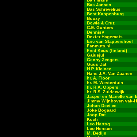
Bart Mans
Bas Jansen
Bas Schrevelius
Bent Kappenburg
Boozy
Bowie & Cruz
C.E. Gunters
DennisV
Dexter Hageraats
Eric van Stappershoef
Fanmuts.nl
Fred Keus (finland)
Gaiusjul
Genny Zeegers
Guus Dat
H.P. Kleinee
Hans J.A. Van Zaanen
hr. A. Floor
hr. M. Westerduin
hr. R.A. Oppers
hr. R.S. Zuiderwijk
Jasper en Marielle van 
Jimmy Wijnhoven vak-H
Johan Devilee
Joke Bogaard
Joop Dat
Koch
Leo Hartog
Leo Hensen
M. Bedijn