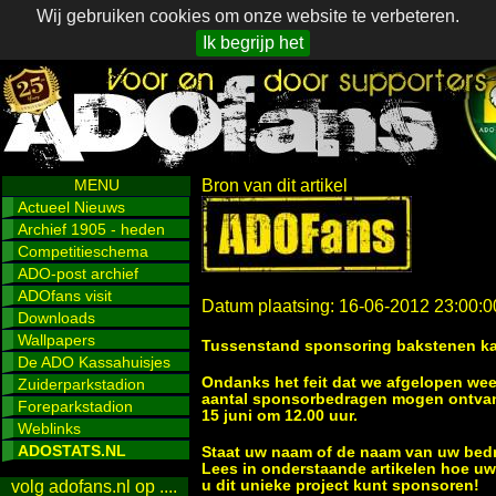
Wij gebruiken cookies om onze website te verbeteren.
Ik begrijp het
MENU
Bron van dit artikel
Actueel Nieuws
Archief 1905 - heden
Competitieschema
ADO-post archief
ADOfans visit
Datum plaatsing: 16-06-2012 23:00:0
Downloads
Wallpapers
Tussenstand sponsoring bakstenen kas
De ADO Kassahuisjes
Ondanks het feit dat we afgelopen we
Zuiderparkstadion
aantal sponsorbedragen mogen ontvan
Foreparkstadion
15 juni om 12.00 uur.
Weblinks
ADOSTATS.NL
Staat uw naam of de naam van uw bedrij
Lees in onderstaande artikelen hoe u
u dit unieke project kunt sponsoren!
volg adofans.nl op ....