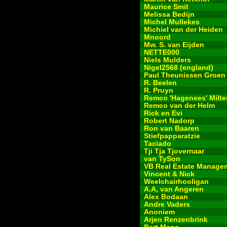
Maurice Smit
Melissa Bedijn
Michel Mullekes
Michiel van der Heiden
Mnoord
Mw. S. van Eijden
NETTE000
Niels Mulders
Nigel2568 (england)
Paul Theunissen Groen
R. Beelen
R. Pruyn
Remco 'Hagenees' Milte
Remco van der Helm
Rick en Evi
Robert Nadorp
Ron van Baaren
Stiefpapparatzie
Taciado
Tji Tja Tjovernaar
van TySon
VB Real Estate Manage
Vincent & Nick
Weelchairhooligan
A.A, van Angeren
Alex Bodaan
Andre Vaders
Anoniem
Arjen Renzenbrink