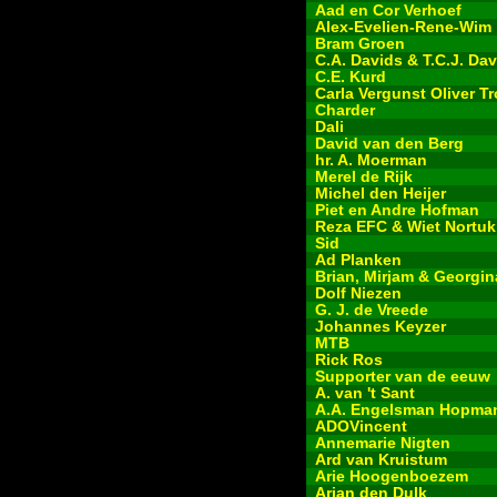
Aad en Cor Verhoef
Alex-Evelien-Rene-Wim
Bram Groen
C.A. Davids & T.C.J. Dav
C.E. Kurd
Carla Vergunst Oliver Tr
Charder
Dali
David van den Berg
hr. A. Moerman
Merel de Rijk
Michel den Heijer
Piet en Andre Hofman
Reza EFC & Wiet Nortuk
Sid
Ad Planken
Brian, Mirjam & Georgin
Dolf Niezen
G. J. de Vreede
Johannes Keyzer
MTB
Rick Ros
Supporter van de eeuw
A. van 't Sant
A.A. Engelsman Hopma
ADOVincent
Annemarie Nigten
Ard van Kruistum
Arie Hoogenboezem
Arjan den Dulk