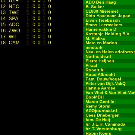
11
UTR
1
0
0
1
0
ADO Den Haag
12
NEC
1
0
0
1
0
B. Suiker
C1000 Mieremet
13
TWE
1
0
0
1
0
Dido Havenaar, Japan
14
SPA
1
0
0
1
0
Erwin Treebusch
15
ADO
1
0
0
1
0
Frans Leermakers
Harrie vakkie D
16
ZWO
1
0
0
1
0
Kastanje Holding B.V.
17
WII
1
0
0
1
0
M. Vlakko
18
CAM
1
0
0
1
0
Marc en Marion
mnstork
Neal en Helen adoforex
Northside.nl
Pierre Heijnen
Piraat
Robert Al
Ruud Albrecht
Fam. Douw/Vogel
Peter van Dijk VakQ
Hannie Aardse
Van Vliet & Van Vliet-Va
BobMDH
Marco Gentile
Remy Storm
ADOjournaal.nl
Cees Driebergen
fam. De Heij
hr. J.L.H. Caminada
hr. T. Vorstenburg
Robin Koers