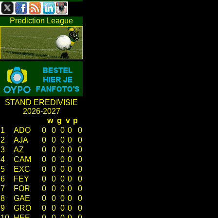
Prediction League
STAND EREDIVISIE
2026-2027
w
g
v
p
1
ADO
0
0
0
0
0
2
AJA
0
0
0
0
0
3
AZ
0
0
0
0
0
4
CAM
0
0
0
0
0
5
EXC
0
0
0
0
0
6
FEY
0
0
0
0
0
7
FOR
0
0
0
0
0
8
GAE
0
0
0
0
0
9
GRO
0
0
0
0
0
10
HEE
0
0
0
0
0