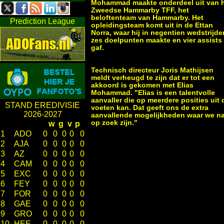
Mohammad maakte onderdeel uit van 
Zweedse Hammarby TFF, het
beloftenteam van Hammarby. Het
Prediction League
opleidingsteam komt uit in de Ettan
Norra, waar hij in negentien wedstrijde
zes doelpunten maakte en vier assists
gaf.
Technisch directeur Joris Mathijsen
meldt verheugd te zijn dat er tot een
akkoord is gekomen met Elias
Mohammad. "Elias is een talentvolle
aanvaller die op meerdere posities uit 
STAND EREDIVISIE
voeten kan. Dat geeft ons de extra
2026-2027
aanvallende mogelijkheden waar we n
op zoek zijn."
w
g
v
p
1
ADO
0
0
0
0
0
2
AJA
0
0
0
0
0
3
AZ
0
0
0
0
0
4
CAM
0
0
0
0
0
5
EXC
0
0
0
0
0
6
FEY
0
0
0
0
0
7
FOR
0
0
0
0
0
8
GAE
0
0
0
0
0
9
GRO
0
0
0
0
0
10
HEE
0
0
0
0
0