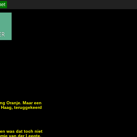
het
ong Oranje. Maar een
n Haag, teruggekeerd
en was dat toch niet
mmie van der Leegte,