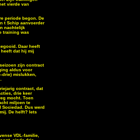
het vierde van
rre periode begon. De
an t Schip aanvoerder
n nachtelijk
e training was
 gegooid. Daar heeft
heeft dat hij mij
seizoen zijn contract
ging aldus voor
p-drie) mislukken,
.
iejarig contract, dat
ties, drie keer
 weg mocht. Toen
cht miljoen te
al Sociedad. Dus werd
ij. De helft? Iets
ovense VDL-familie,