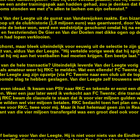
we een ander trainingspak aan hadden gehad, zou je denken dat 
oms stonden we met z"n allen te lachen om zijn oefenstof."
n Van der Leegte uit de gunst van Vandereijcken raakte. Een biza
op uit de clubhistorie (1,8 miljoen euro) was gearriveerd, door V
e de beker won, werd een wedstrijdje geschorst omdat hij na ee
- en feestvrienden De Gier en Van der Doelen met dikke ogen op d
n had lopen verklooien.
chorst, maar bleek uiteindelijk voor eeuwig uit de selectie te zijn
 van, aldus Van der Leegte. "Hij vertelde vorige week dat hij spijt 
t hij mij aan het voetballen had moeten krijgen. Een beetje laat."
 van de hele transactie? Uiteindelijk leverde Van der Leegte vorig 
 als amateur weer bij RKC te melden. Wat een ellende! FC Twente 
der Leegte zag zijn opzetje (via FC Twente naar een club uit de to
droomde slag te hebben geslagen. Van der Leegte zelf trouwens wel
j even ideaal. Ik kwam van PSV naar RKC en tekende er eerst een dr
. Weer een jaar later werd ik verkocht aan FC Twente; drie transac
bij RKC kwam de clausule te staan dat ik voor vier miljoen gulden
e wilden wel vier miljoen betalen. RKC bedacht toen het plan om a
twee voor RKC, twee voor mij. Maar ik had helemaal geen zin in Re
t van die vier miljoen transfergeld was een groot deel ook voor m
ef belang voor Van der Leegte. Hij is niet voor niets van de Eindh