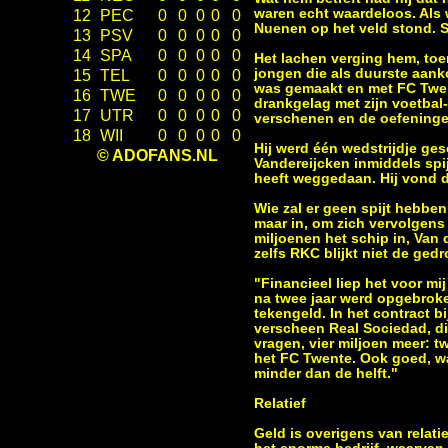
waren echt waardeloos. Als 
12
PEC
0
0
0
0
0
Nuenen op het veld stond. S
13
PSV
0
0
0
0
0
14
SPA
0
0
0
0
0
Het lachen verging hem, toe
jongen die als duurste aanko
15
TEL
0
0
0
0
0
was gemaakt en met FC Twent
16
TWE
0
0
0
0
0
drankgelag met zijn voetbal
17
UTR
0
0
0
0
0
verschenen en de oefeninge
18
WII
0
0
0
0
0
Hij werd één wedstrijdje ges
© ADOFANS.NL
Vandereijcken inmiddels spijt
heeft weggedaan. Hij vond da
Wie zal er geen spijt hebben
maar in, om zich vervolgens
miljoenen het schip in, Van 
zelfs RKC blijkt niet de ge
"Financieel liep het voor mi
na twee jaar werd opgebroken
tekengeld. In het contract 
verscheen Real Sociedad, di
vragen, vier miljoen meer: 
het FC Twente. Ook goed, wan
minder dan de helft."
Relatief
Geld is overigens van relati