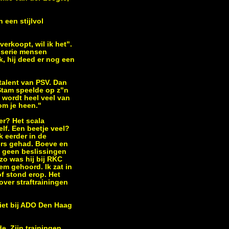
 een stijlvol
erkoopt, wil ik het".
e serie mensen
k, hij deed er nog een
talent van PSV. Dan
 Stam speelde op z"n
b wordt heel veel van
om je heen."
er? Het scala
lf. Een beetje veel?
k eerder in de
ners gehad. Boeve en
e geen beslissingen
zo was hij bij RKC
hem gehoord. Ik zat in
f stond erop. Het
over straftrainingen
niet bij ADO Den Haag
de. Zijn trainingen