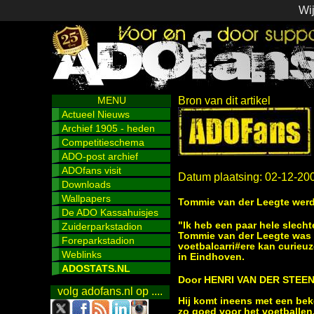
Wij
MENU
Bron van dit artikel
Actueel Nieuws
Archief 1905 - heden
Competitieschema
ADO-post archief
ADOfans visit
Datum plaatsing: 02-12-20
Downloads
Wallpapers
Tommie van der Leegte werd
De ADO Kassahuisjes
"Ik heb een paar hele slecht
Zuiderparkstadion
Tommie van der Leegte was o
Foreparkstadion
voetbalcarri#ere kan curieu
Weblinks
in Eindhoven.
ADOSTATS.NL
Door HENRI VAN DER STEE
volg adofans.nl op ....
Hij komt ineens met een bek
zo goed voor het voetballen