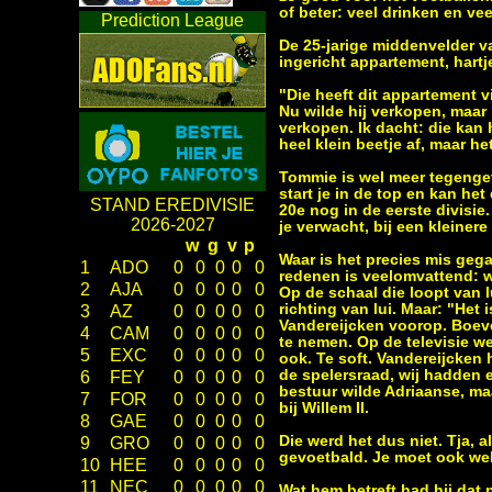
of beter: veel drinken en vee
Prediction League
De 25-jarige middenvelder v
ingericht appartement, har
"Die heeft dit appartement v
Nu wilde hij verkopen, maar 
verkopen. Ik dacht: die kan h
heel klein beetje af, maar he
Tommie is wel meer tegengev
start je in de top en kan h
STAND EREDIVISIE
20e nog in de eerste divisie.
2026-2027
je verwacht, bij een kleine
w
g
v
p
Waar is het precies mis geg
1
ADO
0
0
0
0
0
redenen is veelomvattend: w
2
AJA
0
0
0
0
0
Op de schaal die loopt van l
richting van lui. Maar: "Het
3
AZ
0
0
0
0
0
Vandereijcken voorop. Boeve
4
CAM
0
0
0
0
0
te nemen. Op de televisie we
5
EXC
0
0
0
0
0
ook. Te soft. Vandereijcken 
de spelersraad, wij hadden 
6
FEY
0
0
0
0
0
bestuur wilde Adriaanse, ma
7
FOR
0
0
0
0
0
bij Willem II.
8
GAE
0
0
0
0
0
Die werd het dus niet. Tja, 
9
GRO
0
0
0
0
0
gevoetbald. Je moet ook wel
10
HEE
0
0
0
0
0
11
NEC
0
0
0
0
0
Wat hem betreft had hij dat n