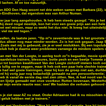
l lachen. Af en toe natuurlijk.
an ADO Den Haag woont net drie weken samen met Barbara (22), in
tje-Eindhoven, dat eigendom was van Arthur Numan.
ier jaar lang aangehouden. Ik heb hem steeds gezegd: "Als je het v
hij deed nogal moeilijk, kon het voor een goeie prijs aan een hel
et wel missen, maar zo werkt het dus niet. Ik kreeg het uiteindelij
t viel me wel tegen."
allen, de laatste jaren. "Op m"n zeventiende was ik het grootste 
et dus alleen nog maar minder worden. Zo is het ook gegaan. Jaap
 Zoals met mij is gebeurd, zie je er veel mislukken. Bij een topclu
re club heb je daarna weer problemen vanwege de mindere spelers 
aan met Van der Leegte, in aanleg toch zo"n begaafde, mooie spel
aardeloze trainers, blessures, botte pech en een beetje Tommie ze
ui tot bezeten kwalificeert Van der Leegte zichzelf immers toch oo
 is lullig om te zeggen, maar ik heb ook een paar hele slechte trai
 had wel goeie trainingen, maar hij kon de groep niet aan, durfd
rd hij vorig jaar nog belachelijk gemaakt na een persconferentie; 
heb ik vanaf de eerste dag niet zien zitten. Nee, ik had nooit van 
een lijstje gemaakt met onze voorkeur. Rutten bovenaan, Westerho
ar mijn eerste reactie was: nee! We hadden die verhalen gehoord 
als je ziet waar AZ nu staat. Onder Adriaanse had ik nu misschien 
 geluk hebben met je trainers."
iet met Vandereijcken. "Hoe hij over voetbal praatte, hoe hij train