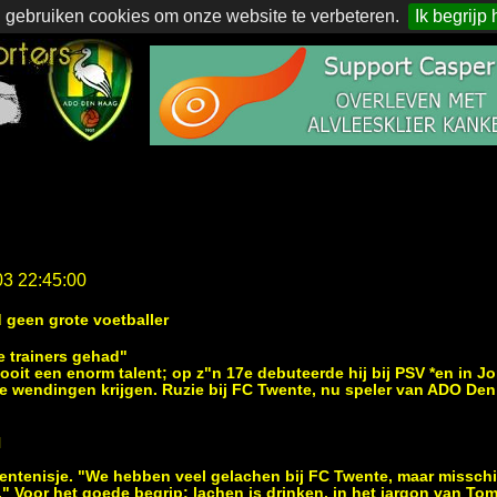
 gebruiken cookies om onze website te verbeteren.
Ik begrijp 
03 22:45:00
 geen grote voetballer
e trainers gehad"
oit een enorm talent; op z"n 17e debuteerde hij bij PSV *en in J
ze wendingen krijgen. Ruzie bij FC Twente, nu speler van ADO De
N
entenisje. "We hebben veel gelachen bij FC Twente, maar misschi
." Voor het goede begrip: lachen is drinken, in het jargon van To