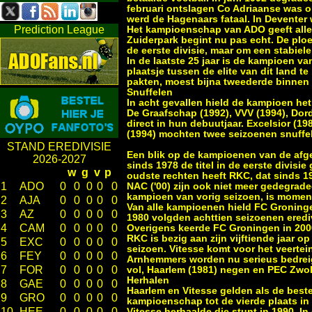
februari ontslagen Co Adriaanse was o
werd de Hagenaars fataal. In Deventer w
Prediction League
Het kampioenschap van ADO geeft alle 
Zuiderpark begint nu pas echt. De plo
de eerste divisie, maar om een stabiele
In de laatste 25 jaar is de kampioen va
plaatsje tussen de elite van dit land t
pakten, moest bijna tweederde binnen d
Snuffelen
In acht gevallen hield de kampioen het 
De Graafschap (1992), VVV (1994), Dor
direct in hun debuutjaar. Excelsior (
(1994) mochten twee seizoenen snuffel
STAND EREDIVISIE
Een blik op de kampioenen van de afge
2026-2027
sinds 1978 de titel in de eerste divisi
w
g
v
p
oudste rechten heeft RKC, dat sinds 198
1
ADO
0
0
0
0
0
NAC ('00) zijn ook niet meer gedegrad
kampioen van vorig seizoen, is momente
2
AJA
0
0
0
0
0
Van alle kampioenen hield FC Groningen 
3
AZ
0
0
0
0
0
1980 volgden achttien seizoenen eredi
4
CAM
0
0
0
0
0
Overigens keerde FC Groningen in 2000
RKC is bezig aan zijn vijftiende jaar o
5
EXC
0
0
0
0
0
seizoen. Vitesse komt voor het veertei
6
FEY
0
0
0
0
0
Arnhemmers worden nu serieus bedreig
7
FOR
0
0
0
0
0
vol, Haarlem (1981) negen en PEC Zwoll
Herhalen
8
GAE
0
0
0
0
0
Haarlem en Vitesse gelden als de beste
9
GRO
0
0
0
0
0
kampioenschap tot de vierde plaats in 
10
HEE
0
0
0
0
0
Vitesse herhaalde die stunt in 1990. In