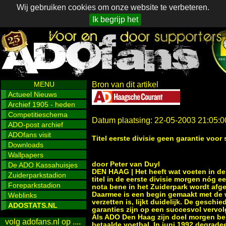
Wij gebruiken cookies om onze website te verbeteren.
Ik begrijp het
MENU
Bron van dit artikel
Actueel Nieuws
Archief 1905 - heden
Competitieschema
Datum plaatsing: 22-05-2003 21:05:0
ADO-post archief
ADOfans visit
Titel eerste divisie geen garantie voor
Downloads
Wallpapers
door Peter van Duyl
De ADO Kassahuisjes
DEN HAAG | Het heeft wat voeten in d
Zuiderparkstadion
titel in de eerste divisie morgen nóg e
Foreparkstadion
nota bene in het Zuiderpark wordt afge
Daarmee is een begin gemaakt met de 
Weblinks
verzetten is, lijkt duidelijk. De geschi
ADOSTATS.NL
garanties zijn op een succesvol vervo
Als ADO Den Haag zijn doel morgen bere
volg adofans.nl op ....
betaalde voetbal. In juni 1992 degrad