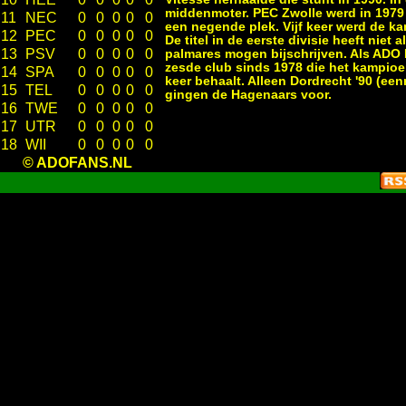
middenmoter. PEC Zwolle werd in 1979 k
11
NEC
0
0
0
0
0
een negende plek. Vijf keer werd de kam
12
PEC
0
0
0
0
0
De titel in de eerste divisie heeft niet 
13
PSV
0
0
0
0
0
palmares mogen bijschrijven. Als ADO
zesde club sinds 1978 die het kampio
14
SPA
0
0
0
0
0
keer behaalt. Alleen Dordrecht '90 (ee
15
TEL
0
0
0
0
0
gingen de Hagenaars voor.
16
TWE
0
0
0
0
0
17
UTR
0
0
0
0
0
18
WII
0
0
0
0
0
© ADOFANS.NL