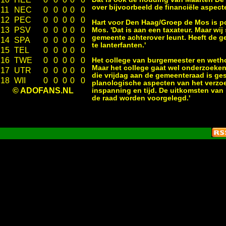
over bijvoorbeeld de financiële aspecte
11
NEC
0
0
0
0
0
12
PEC
0
0
0
0
0
Hart voor Den Haag/Groep de Mos is posi
13
PSV
0
0
0
0
0
Mos. 'Dat is aan een taxateur. Maar wij
gemeente achterover leunt. Heeft de g
14
SPA
0
0
0
0
0
te lanterfanten.'
15
TEL
0
0
0
0
0
16
TWE
0
0
0
0
0
Het college van burgemeester en weth
Maar het college gaat wel onderzoeken
17
UTR
0
0
0
0
0
die vrijdag aan de gemeenteraad is gest
18
WII
0
0
0
0
0
planologische aspecten van het verzoek 
© ADOFANS.NL
inspanning en tijd. De uitkomsten van
de raad worden voorgelegd.'