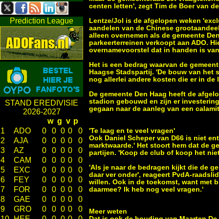
centen letten', zegt Tim de Boer van d
Prediction League
Lentze/Jol is de afgelopen weken 'exc
aandelen van de Chinese grootaandeel
alleen overnemen als de gemeente Den
parkeerterreinen verkoopt aan ADO. Hie
overnamevoorstel dat in handen is va
Het is een bedrag waarvan de gemeentera
Haagse Stadspartij. 'De bouw van het s
nog allerlei andere kosten die er in de
De gemeente Den Haag heeft de afgelop
stadion gebouwd en zijn er investerin
STAND EREDIVISIE
gegaan naar de aanleg van een calamit
2026-2027
w
g
v
p
1
ADO
0
0
0
0
0
'Te laag en te veel vragen'
Ook Daniel Scheper van D66 is niet entho
2
AJA
0
0
0
0
0
marktwaarde.' Het stoort hem dat de 
3
AZ
0
0
0
0
0
partijen. 'Koop de club of koop het ni
4
CAM
0
0
0
0
0
'Als je naar de bedragen kijkt die de g
5
EXC
0
0
0
0
0
daar ver onder', reageert PvdA-raadslid
6
FEY
0
0
0
0
0
willen. Ook in de toekomst, want met b
7
FOR
0
0
0
0
0
daarmee? Ik heb nog veel vragen.'
8
GAE
0
0
0
0
0
9
GRO
0
0
0
0
0
Meer weten
10
HEE
0
0
0
0
0
Dat is ook de houding van Maarten De Vu