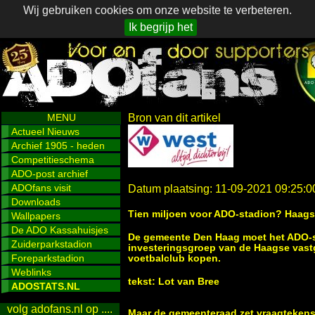
Wij gebruiken cookies om onze website te verbeteren.
Ik begrijp het
MENU
Bron van dit artikel
Actueel Nieuws
Archief 1905 - heden
Competitieschema
ADO-post archief
ADOfans visit
Datum plaatsing: 11-09-2021 09:25:0
Downloads
Tien miljoen voor ADO-stadion? Haagse 
Wallpapers
De ADO Kassahuisjes
De gemeente Den Haag moet het ADO-st
Zuiderparkstadion
investeringsgroep van de Haagse vast
Foreparkstadion
voetbalclub kopen.
Weblinks
tekst: Lot van Bree
ADOSTATS.NL
volg adofans.nl op ....
Maar de gemeenteraad zet vraagtekens b