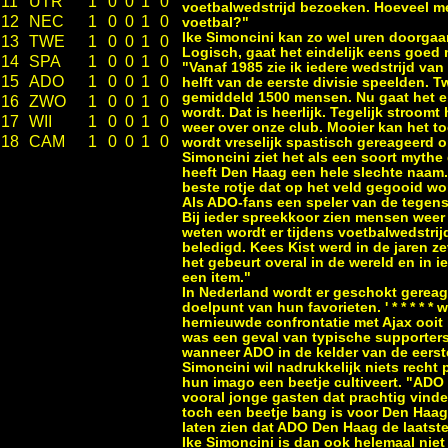
11
UTR
1
0
0
1
0
voetbalwedstrijd bezoeken. Hoeveel men
12
NEC
1
0
0
1
0
voetbal?"
Ike Simoncini kan zo wel uren doorgaan
13
TWE
1
0
0
1
0
Logisch, gaat het eindelijk eens goed 
14
SPA
1
0
0
1
0
"Vanaf 1985 zie ik iedere wedstrijd van
15
ADO
1
0
0
1
0
helft van de eerste divisie speelden. 
gemiddeld 1500 mensen. Nu gaat het eind
16
ZWO
1
0
0
1
0
wordt. Dat is heerlijk. Tegelijk stroom
17
WII
1
0
0
1
0
weer over onze club. Mooier kan het to
18
CAM
1
0
0
1
0
wordt vreselijk spastisch gereageerd 
Simoncini ziet het als een soort mythe d
heeft Den Haag een hele slechte naam. H
beste rotje dat op het veld gegooid wor
Als ADO-fans een speler van de tegenst
Bij ieder spreekkoor zien mensen weer 
weten wordt er tijdens voetbalwedstri
beledigd. Kees Kist werd in de jaren z
het gebeurt overal in de wereld en in 
een item."
In Nederland wordt er geschokt gereag
doelpunt van hun favorieten. ' * * * * *
hernieuwde confrontatie met Ajax ooit
was een geval van typische supporters
wanneer ADO in de kelder van de eerst
Simoncini wil nadrukkelijk niets recht
hun imago een beetje cultiveert. "ADO
vooral jonge gasten dat prachtig vind
toch een beetje bang is voor Den Haag.
laten zien dat ADO Den Haag de laatste
Ike Simoncini is dan ook helemaal niet