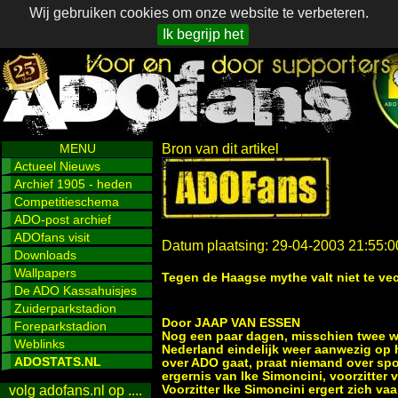
Wij gebruiken cookies om onze website te verbeteren.
Ik begrijp het
MENU
Bron van dit artikel
Actueel Nieuws
Archief 1905 - heden
Competitieschema
ADO-post archief
ADOfans visit
Datum plaatsing: 29-04-2003 21:55:0
Downloads
Wallpapers
Tegen de Haagse mythe valt niet te ve
De ADO Kassahuisjes
Zuiderparkstadion
Door JAAP VAN ESSEN
Foreparkstadion
Nog een paar dagen, misschien twee w
Weblinks
Nederland eindelijk weer aanwezig op 
ADOSTATS.NL
over ADO gaat, praat niemand over spor
ergernis van Ike Simoncini, voorzitter
Voorzitter Ike Simoncini ergert zich 
volg adofans.nl op ....