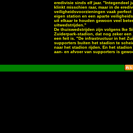
eredivisie sinds elf jaar. "Integendeel 
klinkt misschien raar, maar in de eredi
veiligheidsvoorzieningen vaak perfect 
eigen station en een aparte veiligheids
uit elkaar te houden gewoon veel beter
uitwedstrijden."
De thuiswedstrijden zijn volgens Ike S
Zuiderpark-stadion, dat nog zeker een 
een feit is. "De infrastructuur in het 
supporters buiten het stadion te sch
naar het stadion rijden. En het stadio
aan- en afvoer van supporters is gewoo