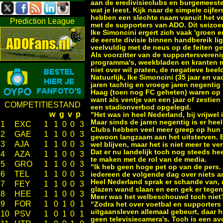
aan de eredivisieclubs en burgemeesters
wat je leest. Kijk naar de simpele cijf
hebben een slechte naam vanuit het ver
Prediction League
met de supporters van ADO. Dit seizoen
Ike Simoncini ergert zich vaak 'groen 
de eerste divisie binnen handbereik lig
veelvuldig met de neus op de feiten ge
Als voorzitter van de supportersverenig
programma's, weekbladen en kranten me
niet over wil praten, de negatieve beel
Natuurlijk, Ike Simoncini (35 jaar en 
jaren tachtig en vroege jaren negentig
Haag (toen nog FC geheten) waren op h
want als ventje van een jaar of zestien 
COMPETITIESTAND
een stadionverbod opgelegd.
w
g
v
p
"Het was in heel Nederland, bij vrijwe
Maar sinds de jaren negentig is er heel
1
EXC
1
1
0
0
3
Clubs hebben veel meer greep op hun fa
2
GAE
1
1
0
0
3
gewoon langzaam aan het uitsterven. Er 
3
AJA
1
1
0
0
3
wel blijven, maar het is niet meer te v
Dat er nu landelijk toch nog steeds he
4
AZA
1
1
0
0
3
te maken met de rol van de media.
5
GRO
1
1
0
0
3
"Ik heb geen hoge pet op van de pers. 
6
TEL
1
1
0
0
3
iedereen de volgende dag over niets a
Heel Nederland sprak er schande van, 
7
FEY
1
1
0
0
3
glazen wand slaan en een gek er tegen
8
HEE
1
1
0
0
3
Meer was het welbeschouwd toch niet
9
FOR
1
0
1
0
1
"Zodra het over voetbal en supporters g
uitgaansleven allemaal gebeurt, daar h
10
PSV
1
0
1
0
1
geen televisiecamera's. Toch is een av