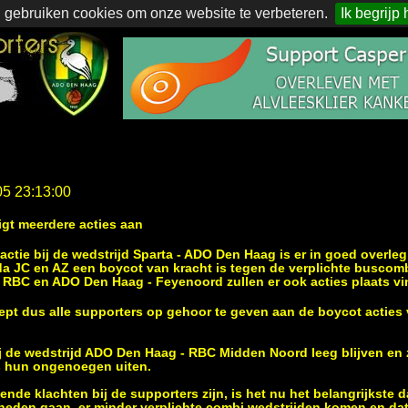
 gebruiken cookies om onze website te verbeteren.
Ik begrijp 
05 23:13:00
gt meerdere acties aan
ctie bij de wedstrijd Sparta - ADO Den Haag is er in goed overleg
da JC en AZ een boycot van kracht is tegen de verplichte busco
 RBC en ADO Den Haag - Feyenoord zullen er ook acties plaats vi
ept dus alle supporters op gehoor te geven aan de boycot actie
j de wedstrijd ADO Den Haag - RBC Midden Noord leeg blijven en
s hun ongenoegen uiten.
ende klachten bij de supporters zijn, is het nu het belangrijkste d
neden gaan, er minder verplichte combi wedstrijden komen en da