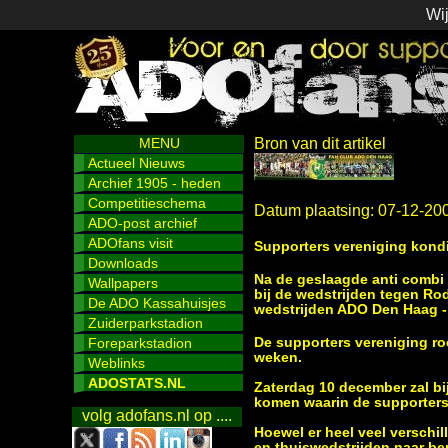
Wij
MENU
Bron van dit artikel
Actueel Nieuws
Archief 1905 - heden
Competitieschema
Datum plaatsing: 07-12-20
ADO-post archief
ADOfans visit
Supporters vereniging kondi
Downloads
Na de geslaagde anti combi a
Wallpapers
bij de wedstrijden tegen Ro
De ADO Kassahuisjes
wedstrijden ADO Den Haag -
Zuiderparkstadion
Foreparkstadion
De supporters vereniging ro
weken.
Weblinks
ADOSTATS.NL
Zaterdag 10 december zal bi
komen waarin de supporter
volg adofans.nl op ....
Hoewel er heel veel verschill
en thuiswedstrijden naar be