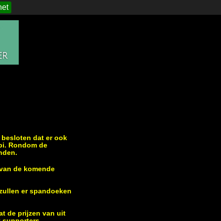
het
 besloten dat er ook
mbi. Rondom de
nden.
s van de komende
 zullen er spandoeken
at de prijzen van uit
t supporters