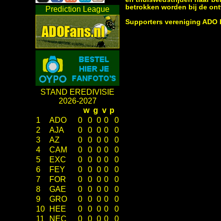
betrokken worden bij de ont
Prediction League
Supporters vereniging ADO
STAND EREDIVISIE
2026-2027
w
g
v
p
1
ADO
0
0
0
0
0
2
AJA
0
0
0
0
0
3
AZ
0
0
0
0
0
4
CAM
0
0
0
0
0
5
EXC
0
0
0
0
0
6
FEY
0
0
0
0
0
7
FOR
0
0
0
0
0
8
GAE
0
0
0
0
0
9
GRO
0
0
0
0
0
10
HEE
0
0
0
0
0
11
NEC
0
0
0
0
0