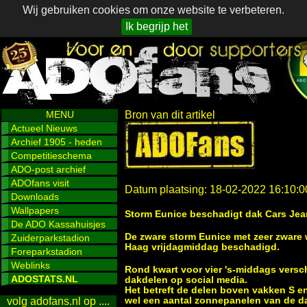
Wij gebruiken cookies om onze website te verbeteren.
Ik begrijp het
MENU
Bron van dit artikel
Actueel Nieuws
Archief 1905 - heden
Competitieschema
ADO-post archief
ADOfans visit
Datum plaatsing: 18-02-2022 16:10:0
Downloads
Wallpapers
Storm Eunice beschadigt dak Cars Jea
De ADO Kassahuisjes
De zware storm Eunice met zeer zware 
Zuiderparkstadion
Haag vrijdagmiddag beschadigd.
Foreparkstadion
Weblinks
Rond kwart voor vier 's-middags versc
ADOSTATS.NL
dakdelen op social media.
Het betreft de delen boven vakken S e
wel een aantal zonnepanelen van de 
volg adofans.nl op ....