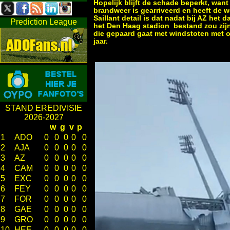
Hopelijk blijft de schade beperkt, want
brandweer is gearriveerd en heeft de
Saillant detail is dat nadat bij AZ het
Prediction League
het Den Haag stadion bestand zou zijn
die gepaard gaat met windstoten met or
jaar.
STAND EREDIVISIE
2026-2027
w
g
v
p
1
ADO
0
0
0
0
0
2
AJA
0
0
0
0
0
3
AZ
0
0
0
0
0
4
CAM
0
0
0
0
0
5
EXC
0
0
0
0
0
6
FEY
0
0
0
0
0
7
FOR
0
0
0
0
0
8
GAE
0
0
0
0
0
9
GRO
0
0
0
0
0
10
HEE
0
0
0
0
0