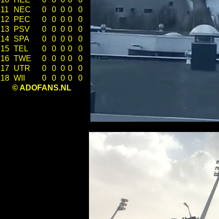
11
NEC
0
0
0
0
0
12
PEC
0
0
0
0
0
13
PSV
0
0
0
0
0
14
SPA
0
0
0
0
0
15
TEL
0
0
0
0
0
16
TWE
0
0
0
0
0
17
UTR
0
0
0
0
0
18
WII
0
0
0
0
0
© ADOFANS.NL