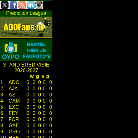
Prediction League
STAND EREDIVISIE
2026-2027
w
g
v
p
1
ADO
0
0
0
0
0
2
AJA
0
0
0
0
0
3
AZ
0
0
0
0
0
4
CAM
0
0
0
0
0
5
EXC
0
0
0
0
0
6
FEY
0
0
0
0
0
7
FOR
0
0
0
0
0
8
GAE
0
0
0
0
0
9
GRO
0
0
0
0
0
10
HEE
0
0
0
0
0