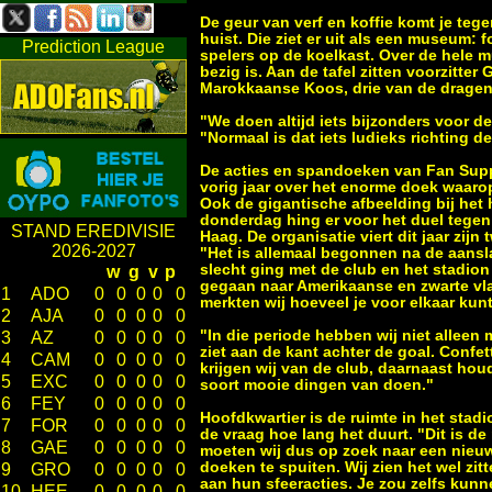
De geur van verf en koffie komt je teg
huist. Die ziet er uit als een museum:
Prediction League
spelers op de koelkast. Over de hele m
bezig is. Aan de tafel zitten voorzitte
Marokkaanse Koos, drie van de dragen
"We doen altijd iets bijzonders voor d
"Normaal is dat iets ludieks richting 
De acties en spandoeken van Fan Supp
vorig jaar over het enorme doek waarop
Ook de gigantische afbeelding bij het 
donderdag hing er voor het duel tegen
STAND EREDIVISIE
Haag. De organisatie viert dit jaar zijn
2026-2027
"Het is allemaal begonnen na de aanslag
slecht ging met de club en het stadion
w
g
v
p
gegaan naar Amerikaanse en zwarte vla
1
ADO
0
0
0
0
0
merkten wij hoeveel je voor elkaar kun
2
AJA
0
0
0
0
0
"In die periode hebben wij niet alleen 
3
AZ
0
0
0
0
0
ziet aan de kant achter de goal. Confe
4
CAM
0
0
0
0
0
krijgen wij van de club, daarnaast hou
5
EXC
0
0
0
0
0
soort mooie dingen van doen."
6
FEY
0
0
0
0
0
Hoofdkwartier is de ruimte in het stadi
7
FOR
0
0
0
0
0
de vraag hoe lang het duurt. "Dit is d
8
GAE
0
0
0
0
0
moeten wij dus op zoek naar een nieuw
doeken te spuiten. Wij zien het wel z
9
GRO
0
0
0
0
0
aan hun sfeeracties. Je zou zelfs kun
10
HEE
0
0
0
0
0