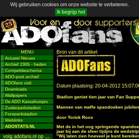
Wij gebruiken cookies om onze website te verbeteren.
Ik begrijp het
MENU
Bron van dit artikel
Actueel Nieuws
Archief 1905 - heden
Competitieschema
ADO-post archief
ADOfans visit
Datum plaatsing: 20-04-2012 15:07:0
Downloads
Wallpapers
Stadion geniet tien jaar van Fan Supp
De ADO Kassahuisjes
Mannen van maffe spandoeken jubiler
Zuiderparkstadion
Foreparkstadion
door Yorick Roos
Weblinks
ADOSTATS.NL
Met de in het oog springende spandoek
jaar bij aan de sfeer tijdjns de wedstr
"Wij laten zien hoeveel je kunt bereike
volg adofans.nl op ....