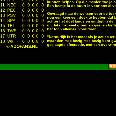
kunnen helpen. Op die manier doe je ook
11
NEC
0
0
0
0
0
Een beetje in de buurt is voor ons al 
12
PEC
0
0
0
0
0
Gevraagd naar de wensen voor de toeko
13
PSV
0
0
0
0
0
nog een keer een doek te hebben dat b
14
SPA
0
0
0
0
0
achter het doel langs en eindigt in de
uit. Iets met veel groen en geel en hef
15
TEL
0
0
0
0
0
het toch allemaal voor doen.
16
TWE
0
0
0
0
0
17
UTR
0
0
0
0
0
"Natuurlijk is het mooi als je acties t
maanden mee bezig mee bezig bent gwee
18
WII
0
0
0
0
0
geslaagde sfeeractie, met een overwin
© ADOFANS.NL