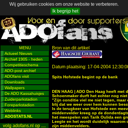
Wij gebruiken cookies om onze website te verbeteren.
Ik begrijp het
MENU
Bron van dit artikel
Actueel Nieuws
Archief 1905 - heden
Competitieschema
Datum plaatsing: 17-04-2004 12:30:0
ADO-post archief
ADOfans visit
Spits Hofstede begint op de bank
Downloads
Wallpapers
DEN HAAG | ADO Den Haag
heeft met d
De ADO Kassahuisjes
Schoenmaker durft het echter nog niet 
Zuiderparkstadion
"Zijn conditie viel me niet tegen, maar
blij dat we weer over hem kunnen besc
Foreparkstadion
Is de terugkeer van Hofstede een meeva
Weblinks
middenvelder kreeg op de donderdagtrai
ADOSTATS.NL
het meespelen van Tarik Oulida een gr
Leegte en het wordt duidelijk waarom 
volg adofans.nl op ....
zijn middenvelders.