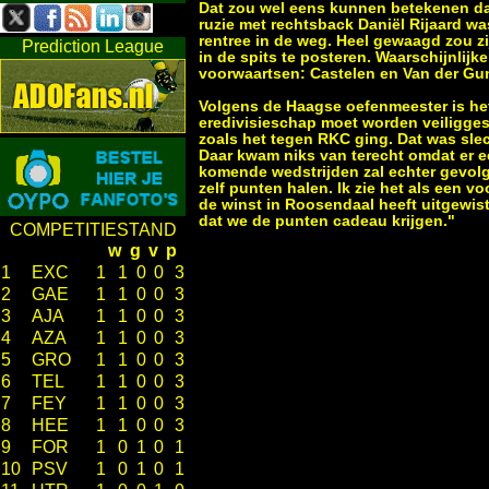
Dat zou wel eens kunnen betekenen dat
ruzie met rechtsback Daniël Rijaard wa
rentree in de weg. Heel gewaagd zou z
Prediction League
in de spits te posteren. Waarschijnlij
voorwaartsen: Castelen en Van der Gu
Volgens de Haagse oefenmeester is het n
eredivisieschap moet worden veiligges
zoals het tegen RKC ging. Dat was sle
Daar kwam niks van terecht omdat er e
komende wedstrijden zal echter gevol
zelf punten halen. Ik zie het als een
de winst in Roosendaal heeft uitgewist.
dat we de punten cadeau krijgen."
COMPETITIESTAND
w
g
v
p
1
EXC
1
1
0
0
3
2
GAE
1
1
0
0
3
3
AJA
1
1
0
0
3
4
AZA
1
1
0
0
3
5
GRO
1
1
0
0
3
6
TEL
1
1
0
0
3
7
FEY
1
1
0
0
3
8
HEE
1
1
0
0
3
9
FOR
1
0
1
0
1
10
PSV
1
0
1
0
1