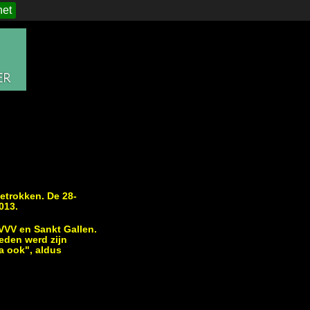
het
etrokken. De 28-
013.
VVV en Sankt Gallen.
eden werd zijn
ta ook", aldus