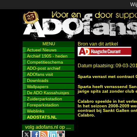
Wij
MENU
Bron van dit artikel
Actueel Nieuws
Archief 1905 - heden
Competitieschema
Datum plaatsing: 09-03-20
ADO-post archief
ADOfans visit
Sparta verrast met contract 
Downloads
Wallpapers
Sparta heeft verrassend San
jarige spits zat zonder club
De ADO Kassahuisjes
Zuiderparkstadion
Calabro speelde in het verl
Foreparkstadion
In het seizoen 2008-2009 we
contract bij Sankt Gallen on
Weblinks
Calabro.
ADOSTATS.NL
volg adofans.nl op ....