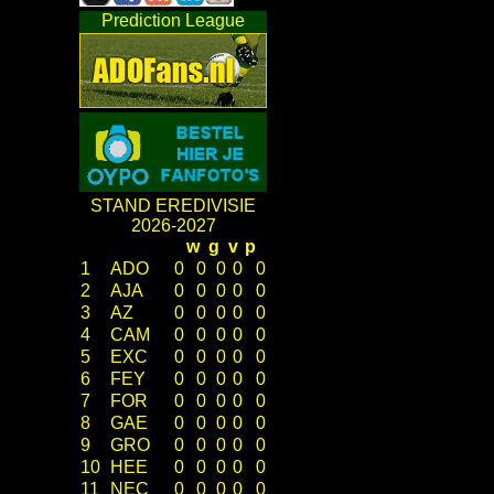
Prediction League
STAND EREDIVISIE
2026-2027
w
g
v
p
1
ADO
0
0
0
0
0
2
AJA
0
0
0
0
0
3
AZ
0
0
0
0
0
4
CAM
0
0
0
0
0
5
EXC
0
0
0
0
0
6
FEY
0
0
0
0
0
7
FOR
0
0
0
0
0
8
GAE
0
0
0
0
0
9
GRO
0
0
0
0
0
10
HEE
0
0
0
0
0
11
NEC
0
0
0
0
0