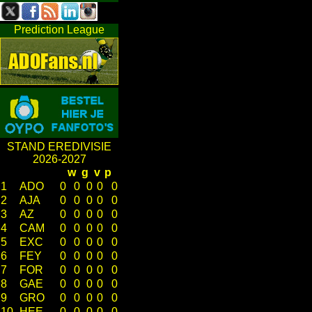
Prediction League
STAND EREDIVISIE
2026-2027
w
g
v
p
1
ADO
0
0
0
0
0
2
AJA
0
0
0
0
0
3
AZ
0
0
0
0
0
4
CAM
0
0
0
0
0
5
EXC
0
0
0
0
0
6
FEY
0
0
0
0
0
7
FOR
0
0
0
0
0
8
GAE
0
0
0
0
0
9
GRO
0
0
0
0
0
10
HEE
0
0
0
0
0