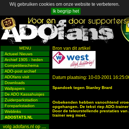
Wij gebruiken cookies om onze website te verbeteren.
Ik begrijp het
MENU
Bron van dit artikel
Actueel Nieuws
Archief 1905 - heden
Competitieschema
ADO-post archief
ADOfans visit
Datum plaatsing: 10-03-2001 16:25:0
Downloads
Spandoek tegen Stanley Brard
Wallpapers
De ADO Kassahuisjes
Zuiderparkstadion
Onbekenden hebben vanochtend vroeg 
Foreparkstadion
opgehangen. De tekst riep ADO-trainer
Door de teleurstellende prestaties v
Weblinks
trainer weg moet.
ADOSTATS.NL
volg adofans.nl op ....