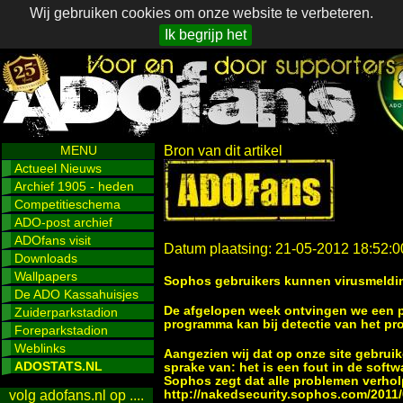
Wij gebruiken cookies om onze website te verbeteren.
Ik begrijp het
MENU
Bron van dit artikel
Actueel Nieuws
Archief 1905 - heden
Competitieschema
ADO-post archief
ADOfans visit
Datum plaatsing: 21-05-2012 18:52:0
Downloads
Wallpapers
Sophos gebruikers kunnen virusmeldin
De ADO Kassahuisjes
De afgelopen week ontvingen we een pa
Zuiderparkstadion
programma kan bij detectie van het pro
Foreparkstadion
Weblinks
Aangezien wij dat op onze site gebruike
ADOSTATS.NL
sprake van: het is een fout in de soft
Sophos zegt dat alle problemen verhol
http://nakedsecurity.sophos.com/2011/
volg adofans.nl op ....