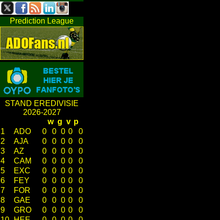
Prediction League
STAND EREDIVISIE
2026-2027
w
g
v
p
1
ADO
0
0
0
0
0
2
AJA
0
0
0
0
0
3
AZ
0
0
0
0
0
4
CAM
0
0
0
0
0
5
EXC
0
0
0
0
0
6
FEY
0
0
0
0
0
7
FOR
0
0
0
0
0
8
GAE
0
0
0
0
0
9
GRO
0
0
0
0
0
10
HEE
0
0
0
0
0