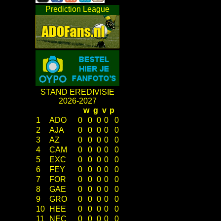
Prediction League
STAND EREDIVISIE
2026-2027
w
g
v
p
1
ADO
0
0
0
0
0
2
AJA
0
0
0
0
0
3
AZ
0
0
0
0
0
4
CAM
0
0
0
0
0
5
EXC
0
0
0
0
0
6
FEY
0
0
0
0
0
7
FOR
0
0
0
0
0
8
GAE
0
0
0
0
0
9
GRO
0
0
0
0
0
10
HEE
0
0
0
0
0
11
NEC
0
0
0
0
0