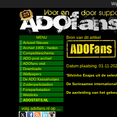
Wij
MENU
Bron van dit artikel
Actueel Nieuws
Archief 1905 - heden
Competitieschema
ADO-post archief
ADOfans visit
Datum plaatsing: 01-11-20
Downloads
Wallpapers
'Silvinho Esajas uit de select
De ADO Kassahuisjes
De Surinaamse international 
Zuiderparkstadion
Foreparkstadion
De aanleiding van het gebe
Weblinks
ADOSTATS.NL
volg adofans.nl op ....