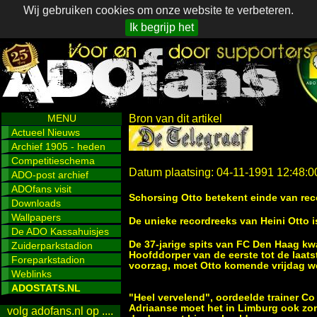
Wij gebruiken cookies om onze website te verbeteren.
Ik begrijp het
MENU
Bron van dit artikel
Actueel Nieuws
Archief 1905 - heden
Competitieschema
Datum plaatsing: 04-11-1991 12:48:0
ADO-post archief
ADOfans visit
Schorsing Otto betekent einde van re
Downloads
Wallpapers
De unieke recordreeks van Heini Otto i
De ADO Kassahuisjes
De 37-jarige spits van FC Den Haag kw
Zuiderparkstadion
Hoofddorper van de eerste tot de laats
Foreparkstadion
voorzag, moet Otto komende vrijdag w
Weblinks
ADOSTATS.NL
"Heel vervelend", oordeelde trainer Co
Adriaanse moet het in Limburg ook zond
volg adofans.nl op ....