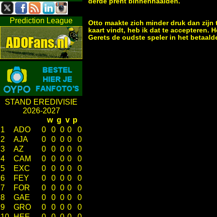
derde prent binnenhaalden.
Prediction League
Otto maakte zich minder druk dan zijn t
kaart vindt, heb ik dat te accepteren. 
Gerets de oudste speler in het betaalde
STAND EREDIVISIE
2026-2027
w
g
v
p
1
ADO
0
0
0
0
0
2
AJA
0
0
0
0
0
3
AZ
0
0
0
0
0
4
CAM
0
0
0
0
0
5
EXC
0
0
0
0
0
6
FEY
0
0
0
0
0
7
FOR
0
0
0
0
0
8
GAE
0
0
0
0
0
9
GRO
0
0
0
0
0
10
HEE
0
0
0
0
0