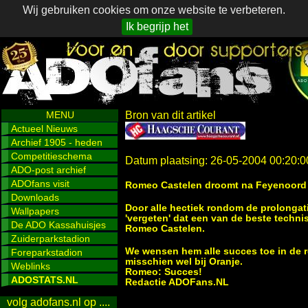
Wij gebruiken cookies om onze website te verbeteren.
Ik begrijp het
MENU
Bron van dit artikel
Actueel Nieuws
Archief 1905 - heden
Competitieschema
Datum plaatsing: 26-05-2004 00:20:0
ADO-post archief
ADOfans visit
Romeo Castelen droomt na Feyenoord 
Downloads
Door alle hectiek rondom de prolongati
Wallpapers
'vergeten' dat een van de beste techni
De ADO Kassahuisjes
Romeo Castelen.
Zuiderparkstadion
We wensen hem alle succes toe in de re
Foreparkstadion
misschien wel bij Oranje.
Weblinks
Romeo: Succes!
ADOSTATS.NL
Redactie ADOFans.NL
volg adofans.nl op ....