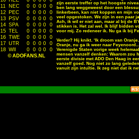
zijn eerste treffer op het hoogste nivea
11
NEC
0
0
0
0
0
ben lang weggeweest door een blessure
12
PEC
0
0
0
0
0
linkerbeen, kan niet koppen en mijn v
veel opgestoken. We zijn in een paar
13
PSV
0
0
0
0
0
Ach, ik wil er niet aan, maar al bij de B
14
SPA
0
0
0
0
0
stikken is. Het zal wel. Ik blijf bidde
15
TEL
0
0
0
0
0
voor mij. Zo redeneer ik. Nu ga ik bij 
16
TWE
0
0
0
0
0
Verder? Hij knikt. ‘Ik droom van Oranje.
17
UTR
0
0
0
0
0
Oranje, nu ga ik weer naar Feyenoord..
18
WII
0
0
0
0
0
Verenigde Staten vorige week helemaal 
mensen vanzelf denken: Waarom zou hij 
© ADOFANS.NL
eerste divisie met ADO Den Haag in een
vanzelf goed. Nog niet zo lang geleden
vanuit zijn intuïtie. Ik zeg niet dat ik n