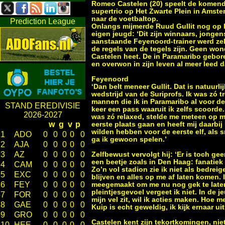
Romeo Castelen (20) speelt de komend
supertrio op Het Zwarte Plein in Amste
naar de voetbaltop.
Prediction League
Onlangs mijmerde Ruud Gullit nog op h
eigen jeugd: ‘Dit zijn winnaars, jongen
aanstaande Feyenoord-trainer werd ze
de regels van de tegels zijn. Geen wo
Castelen heet. De in Paramaribo gebor
en overwon in zijn leven al meer leed d
Feyenoord
‘Dan belt meneer Gullit. Dat is natuur
wedstrijd van de Suriprofs. Ik was zó t
mannen die ik in Paramaribo al voor de
STAND EREDIVISIE
keer een pass waaruit ik zelfs scoorde
2026-2027
was zó relaxed, stelde me meteen op m
w
g
v
p
eerste plaats gaan en heeft mij daarbi
wilden hebben voor de eerste elf, als s
1
ADO
0
0
0
0
0
ga ik gewoon spelen.’
2
AJA
0
0
0
0
0
3
AZ
0
0
0
0
0
Zelfbewust vervolgt hij: ‘Er is toch ge
een beetje zoals in Den Haag: fanatiek 
4
CAM
0
0
0
0
0
Zo’n vol stadion zie ik niet als bedrei
5
EXC
0
0
0
0
0
blijven en alles op me af laten komen. I
6
FEY
0
0
0
0
0
meegemaakt om me nu nog gek te laten 
pleintjesgevoel vergeet ik niet. In de j
7
FOR
0
0
0
0
0
mijn vel zit, wil ik acties maken. Hoe me
8
GAE
0
0
0
0
0
Kuip is echt geweldig, ik kijk ernaar ui
9
GRO
0
0
0
0
0
Castelen kent zijn tekortkomingen, ni
10
HEE
0
0
0
0
0