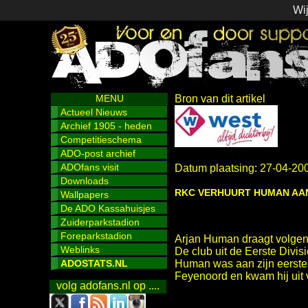
Wij
MENU
Bron van dit artikel
Actueel Nieuws
Archief 1905 - heden
Competitieschema
ADO-post archief
ADOfans visit
Datum plaatsing: 27-04-20
Downloads
RKC VERHUURT HUMAN AA
Wallpapers
De ADO Kassahuisjes
Zuiderparkstadion
Foreparkstadion
Arjan Human draagt volgen
Weblinks
De club uit de Eerste Divi
ADOSTATS.NL
Human was aan zijn eerste 
Feyenoord en kwam hij uit 
volg adofans.nl op ....