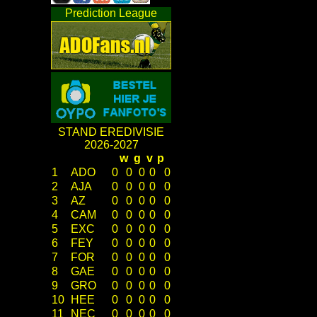
Prediction League
STAND EREDIVISIE
2026-2027
w
g
v
p
1
ADO
0
0
0
0
0
2
AJA
0
0
0
0
0
3
AZ
0
0
0
0
0
4
CAM
0
0
0
0
0
5
EXC
0
0
0
0
0
6
FEY
0
0
0
0
0
7
FOR
0
0
0
0
0
8
GAE
0
0
0
0
0
9
GRO
0
0
0
0
0
10
HEE
0
0
0
0
0
11
NEC
0
0
0
0
0