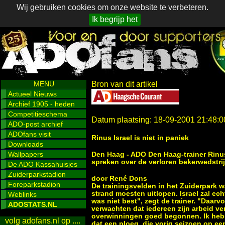
Wij gebruiken cookies om onze website te verbeteren.
Ik begrijp het
MENU
Bron van dit artikel
Actueel Nieuws
Archief 1905 - heden
Competitieschema
Datum plaatsing: 18-09-2001 21:48:0
ADO-post archief
ADOfans visit
Rinus Israel is niet in paniek
Downloads
Wallpapers
Den Haag - ADO Den Haag-trainer Rinus
spreken over de verloren bekerwedstrij
De ADO Kassahuisjes
Zuiderparkstadion
door René Dons
Foreparkstadion
De trainingsvelden in het Zuiderpark 
strand moesten uitlopen. Israel zal ec
Weblinks
was niet best", zegt de trainer. "Daar
ADOSTATS.NL
verwachten dat iedereen zijn arbeid ver
overwinningen goed begonnen. Ik heb 
volg adofans.nl op ....
dat een ploeg, die vorig seizoen op een