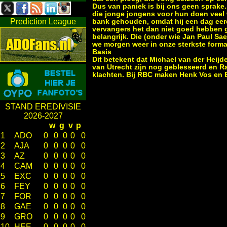
Dus van paniek is bij ons geen sprake
die jonge jongens voor hun doen veel 
Prediction League
bank gehouden, omdat hij een dag eerde
vervangers het dan niet goed hebben g
belangrijk. Die (onder wie Jan Paul Sae
we morgen weer in onze sterkste forma
Basis
Dit betekent dat Michael van der Heij
van Utrecht zijn nog geblesseerd en R
klachten. Bij RBC maken Henk Vos en Er
STAND EREDIVISIE
2026-2027
w
g
v
p
1
ADO
0
0
0
0
0
2
AJA
0
0
0
0
0
3
AZ
0
0
0
0
0
4
CAM
0
0
0
0
0
5
EXC
0
0
0
0
0
6
FEY
0
0
0
0
0
7
FOR
0
0
0
0
0
8
GAE
0
0
0
0
0
9
GRO
0
0
0
0
0
10
HEE
0
0
0
0
0