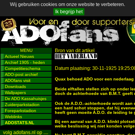
Wij gebruiken cookies om onze website te verbeteren.
Ik begrijp het
MENU
Bron van dit artikel
Actueel Nieuws
Archief 1905 - heden
Datum plaatsing: 30-11-1925 19:25:0
Competitieschema
ADO-post archief
Quax behoed ADO voor een nederlaag
ADOfans visit
Downloads
Beide elftallen stellen zich op onder le
Wallpapers
doch de achterhoede van B.M.T. geeft n
De ADO Kassahuisjes
Ook de A.D.O.-achterhoede wordt aan 
Zuiderparkstadion
een hard schot stoppen, dat hij evenw
Foreparkstadion
heeft geen moeite A.D.O. de leiding te
Weblinks
Bij een aanval van A.D.O. klinkt plotsel
ADOSTATS.NL
welke beslissing wij niet konden volgen
volg adofans.nl op ....