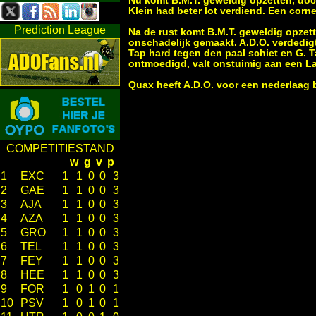
Nu komt B.M.T. geweldig opzetten, doch
Klein had beter lot verdiend. Een corner
Prediction League
Na de rust komt B.M.T. geweldig opzet
onschadelijk gemaakt. A.D.O. verdedig
Tap hard tegen den paal schiet en G. Ta
ontmoedigd, valt onstuimig aan een La
Quax heeft A.D.O. voor een nederlaag 
COMPETITIESTAND
w
g
v
p
1
EXC
1
1
0
0
3
2
GAE
1
1
0
0
3
3
AJA
1
1
0
0
3
4
AZA
1
1
0
0
3
5
GRO
1
1
0
0
3
6
TEL
1
1
0
0
3
7
FEY
1
1
0
0
3
8
HEE
1
1
0
0
3
9
FOR
1
0
1
0
1
10
PSV
1
0
1
0
1